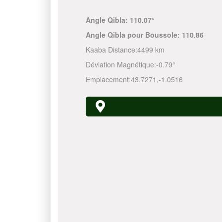
Angle Qibla:
110.07°
Angle Qibla pour Boussole:
110.86
Kaaba Distance:
4499 km
Déviation Magnétique:
-0.79°
Emplacement:
43.7271
,
-1.0516