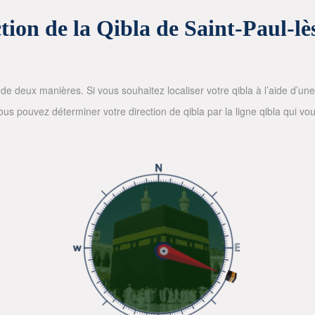
tion de la Qibla de Saint-Paul-l
de deux manières. Si vous souhaitez localiser votre qibla à l’aide d’une bo
 pouvez déterminer votre direction de qibla par la ligne qibla qui vous