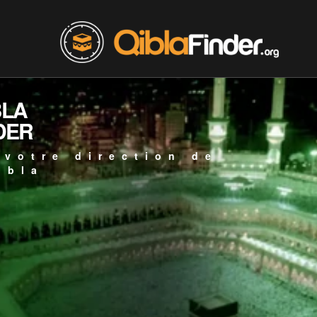
BLA
DER
 votre direction de
ibla