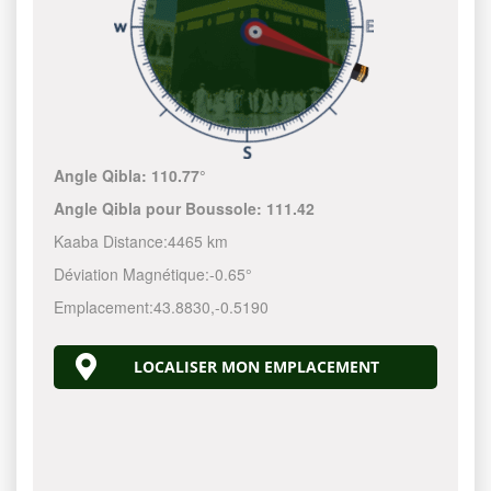
Angle Qibla:
110.77°
Angle Qibla pour Boussole:
111.42
Kaaba Distance:
4465 km
Déviation Magnétique:
-0.65°
Emplacement:
43.8830
,
-0.5190
LOCALISER MON EMPLACEMENT