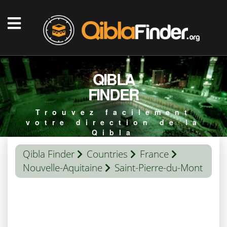
QIBLA
FINDER
Trouvez facilement
votre direction de la
Qibla
Qibla Finder
Countries
France
Nouvelle-Aquitaine
Saint-Pierre-du-Mont