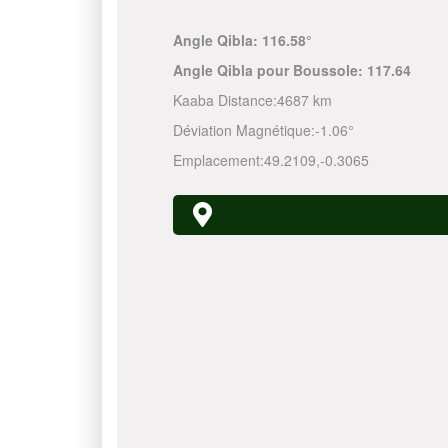
Angle Qibla:
116.58°
Angle Qibla pour Boussole:
117.64
Kaaba Distance:
4687 km
Déviation Magnétique:
-1.06°
Emplacement:
49.2109
,
-0.3065