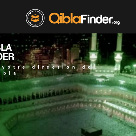
BLA
DER
 votre direction de
ibla