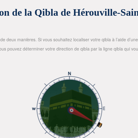
on de la Qibla de Hérouville-Sai
de deux manières. Si vous souhaitez localiser votre qibla à l’aide d’une bo
 pouvez déterminer votre direction de qibla par la ligne qibla qui vous