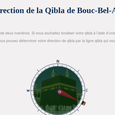
rection de la Qibla de Bouc-Bel-
de deux manières. Si vous souhaitez localiser votre qibla à l’aide d’une bo
 pouvez déterminer votre direction de qibla par la ligne qibla qui vous