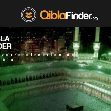
BLA
DER
 votre direction de
ibla