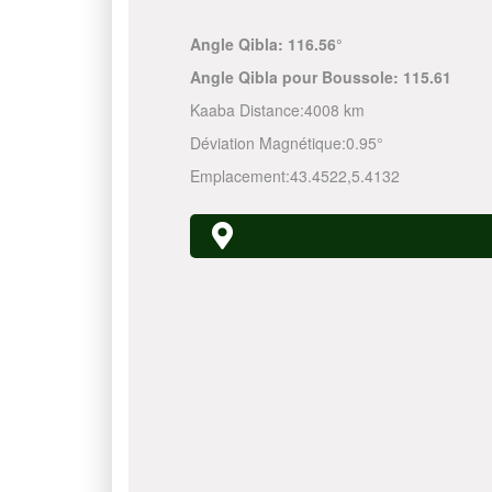
Angle Qibla:
116.56°
Angle Qibla pour Boussole:
115.61
Kaaba Distance:
4008 km
Déviation Magnétique:
0.95°
Emplacement:
43.4522
,
5.4132