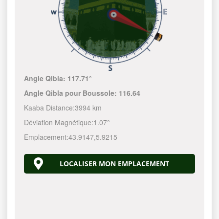
Angle Qibla:
117.71°
Angle Qibla pour Boussole:
116.64
Kaaba Distance:
3994 km
Déviation Magnétique:
1.07°
Emplacement:
43.9147
,
5.9215
LOCALISER MON EMPLACEMENT