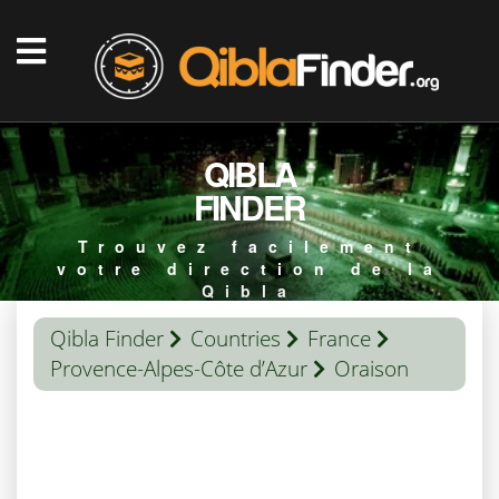
QIBLA
FINDER
Trouvez facilement
votre direction de la
Qibla
Qibla Finder
Countries
France
Provence-Alpes-Côte d’Azur
Oraison