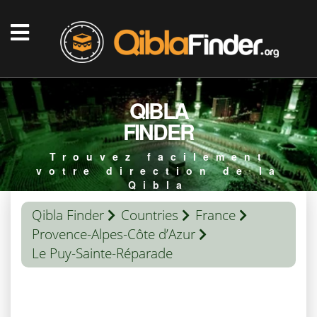
QIBLA
FINDER
Trouvez facilement
votre direction de la
Qibla
Qibla Finder
Countries
France
Provence-Alpes-Côte d’Azur
Le Puy-Sainte-Réparade