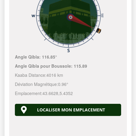
Angle Qibla:
116.85°
Angle Qibla pour Boussole:
115.89
Kaaba Distance:
4016 km
Déviation Magnétique:
0.96°
Emplacement:
43.6628
,
5.4352
LOCALISER MON EMPLACEMENT