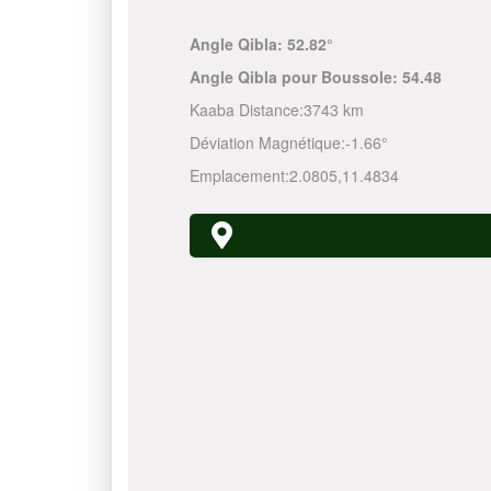
Angle Qibla:
52.82°
Angle Qibla pour Boussole:
54.48
Kaaba Distance:
3743 km
Déviation Magnétique:
-1.66°
Emplacement:
2.0805
,
11.4834