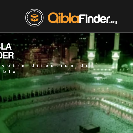
BLA
DER
 votre direction de
ibla