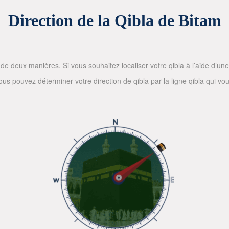
Direction de la Qibla de Bitam
de deux manières. Si vous souhaitez localiser votre qibla à l’aide d’une bo
 pouvez déterminer votre direction de qibla par la ligne qibla qui vous