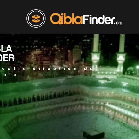
BLA
DER
 votre direction de
ibla