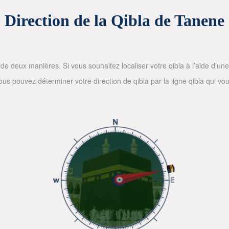
Direction de la Qibla de Tanene
de deux manières. Si vous souhaitez localiser votre qibla à l’aide d’une bo
 pouvez déterminer votre direction de qibla par la ligne qibla qui vous