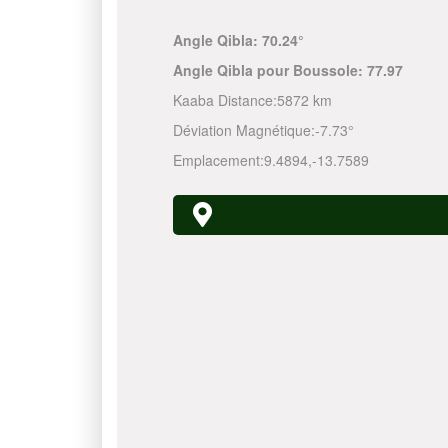
Angle Qibla:
70.24°
Angle Qibla pour Boussole:
77.97
Kaaba Distance:
5872 km
Déviation Magnétique:
-7.73°
Emplacement:
9.4894
,
-13.7589