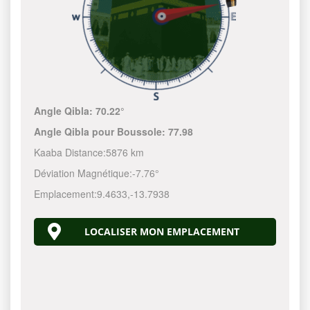
Angle Qibla:
70.22°
Angle Qibla pour Boussole:
77.98
Kaaba Distance:
5876 km
Déviation Magnétique:
-7.76°
Emplacement:
9.4633
,
-13.7938
LOCALISER MON EMPLACEMENT