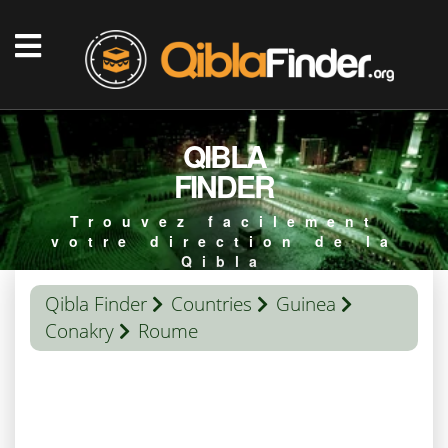
QIBLA
FINDER
Trouvez facilement
votre direction de la
Qibla
Qibla Finder
Countries
Guinea
Conakry
Roume