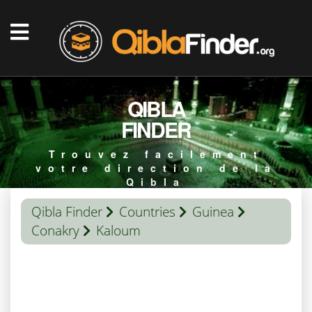
QIBLA
FINDER
Trouvez facilement
votre direction de la
Qibla
Qibla Finder
Countries
Guinea
Conakry
Kaloum