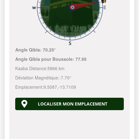
Angle Qibla:
70.25°
Angle Qibla pour Boussole:
77.95
Kaaba Distance:
5866 km
Déviation Magnétique:
-7.70°
Emplacement:
9.5087
,
-13.7109
LOCALISER MON EMPLACEMENT