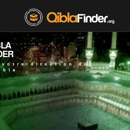
BLA
DER
 votre direction de
ibla