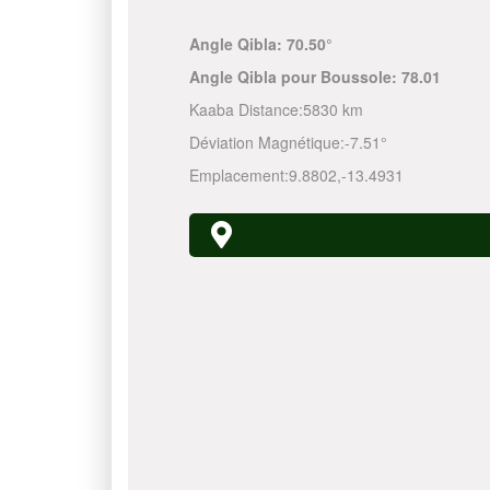
Angle Qibla:
70.50°
Angle Qibla pour Boussole:
78.01
Kaaba Distance:
5830 km
Déviation Magnétique:
-7.51°
Emplacement:
9.8802
,
-13.4931