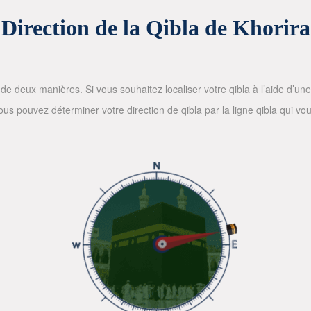
Direction de la Qibla de Khorira
de deux manières. Si vous souhaitez localiser votre qibla à l’aide d’une bo
 pouvez déterminer votre direction de qibla par la ligne qibla qui vous