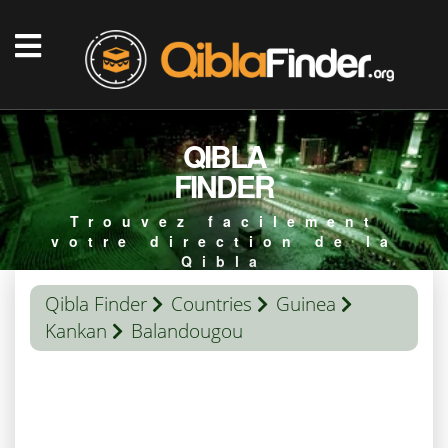
QIBLA
FINDER
Trouvez facilement
votre direction de la
Qibla
Qibla Finder
Countries
Guinea
Kankan
Balandougou