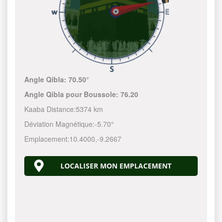
Angle Qibla:
70.50°
Angle Qibla pour Boussole:
76.20
Kaaba Distance:
5374 km
Déviation Magnétique:
-5.70°
Emplacement:
10.4000
,
-9.2667
LOCALISER MON EMPLACEMENT