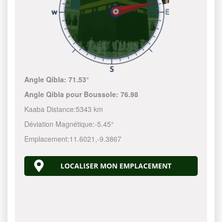
Angle Qibla:
71.53°
Angle Qibla pour Boussole:
76.98
Kaaba Distance:
5343 km
Déviation Magnétique:
-5.45°
Emplacement:
11.6021
,
-9.3867
LOCALISER MON EMPLACEMENT