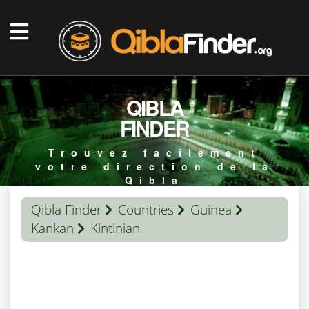
QIBLA
FINDER
Trouvez facilement
votre direction de la
Qibla
Qibla Finder
Countries
Guinea
Kankan
Kintinian