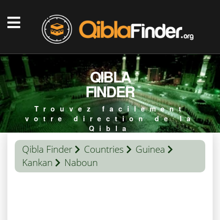
QIBLA
FINDER
Trouvez facilement
votre direction de la
Qibla
Qibla Finder
Countries
Guinea
Kankan
Naboun