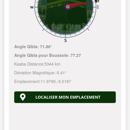
Angle Qibla:
71.86°
Angle Qibla pour Boussole:
77.27
Kaaba Distance:
5344 km
Déviation Magnétique:
-5.41°
Emplacement:
11.9795
,
-9.5187
LOCALISER MON EMPLACEMENT