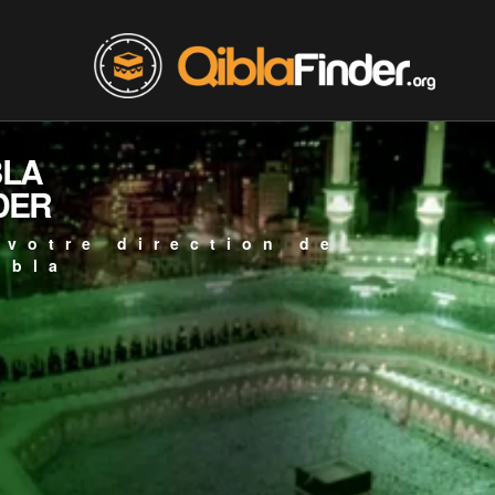
BLA
DER
 votre direction de
ibla