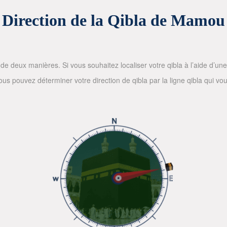
Direction de la Qibla de Mamou
de deux manières. Si vous souhaitez localiser votre qibla à l’aide d’une bo
 pouvez déterminer votre direction de qibla par la ligne qibla qui vous