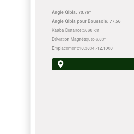
Angle Qibla:
70.76°
Angle Qibla pour Boussole:
77.56
Kaaba Distance:
5668 km
Déviation Magnétique:
-6.80°
Emplacement:
10.3804
,
-12.1000