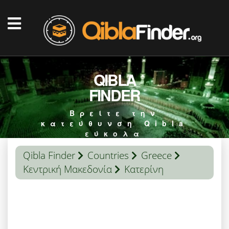
QIBLA
FINDER
Βρείτε την
κατεύθυνση Qibla
εύκολα
Qibla Finder
Countries
Greece
Κεντρική Μακεδονία
Κατερίνη