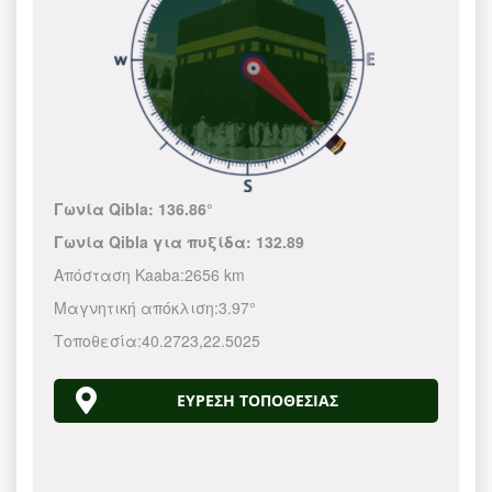
Γωνία Qibla:
136.86°
Γωνία Qibla για πυξίδα:
132.89
Απόσταση Kaaba:
2656 km
Μαγνητική απόκλιση:
3.97°
Τοποθεσία:
40.2723
,
22.5025
ΕΎΡΕΣΗ ΤΟΠΟΘΕΣΊΑΣ