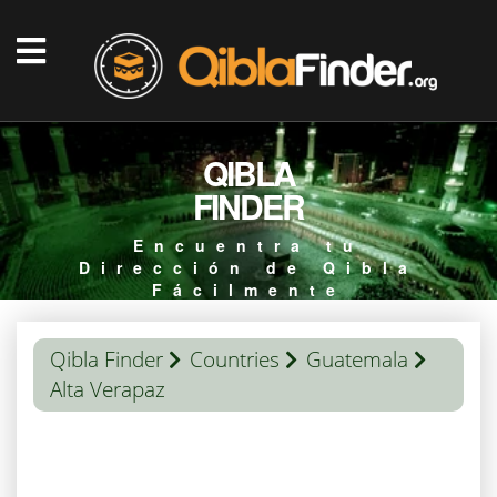
QIBLA
FINDER
Encuentra tu
Dirección de Qibla
Fácilmente
Qibla Finder
Countries
Guatemala
Alta Verapaz