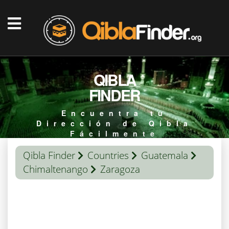
QIBLA
FINDER
Encuentra tu
Dirección de Qibla
Fácilmente
Qibla Finder
Countries
Guatemala
Chimaltenango
Zaragoza