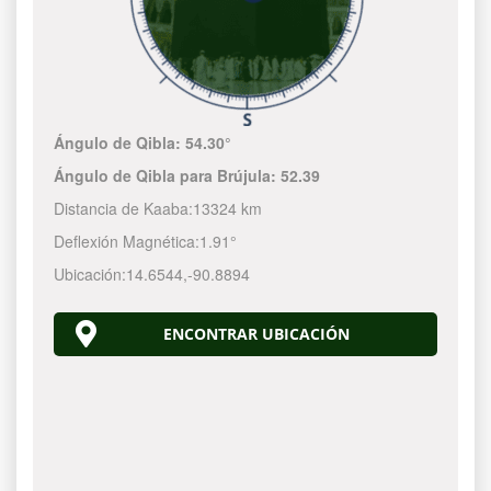
Ángulo de Qibla:
54.30°
Ángulo de Qibla para Brújula:
52.39
Distancia de Kaaba:
13324 km
Deflexión Magnética:
1.91°
Ubicación:
14.6544
,
-90.8894
ENCONTRAR UBICACIÓN