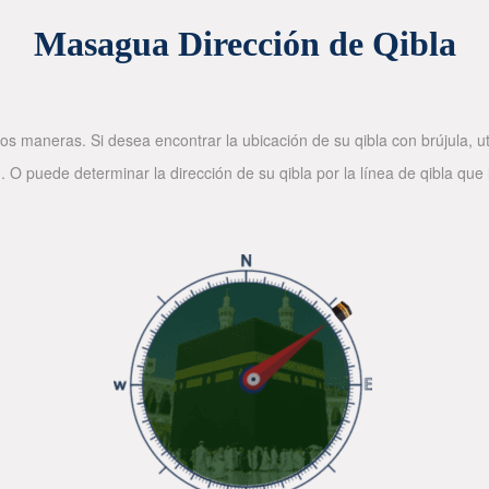
Masagua Dirección de Qibla
os maneras. Si desea encontrar la ubicación de su qibla con brújula, ut
. O puede determinar la dirección de su qibla por la línea de qibla que