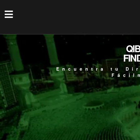
QI
FIN
Encuentra tu Di
Fácil