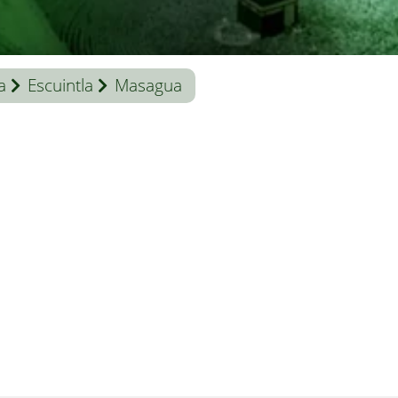
a
Escuintla
Masagua