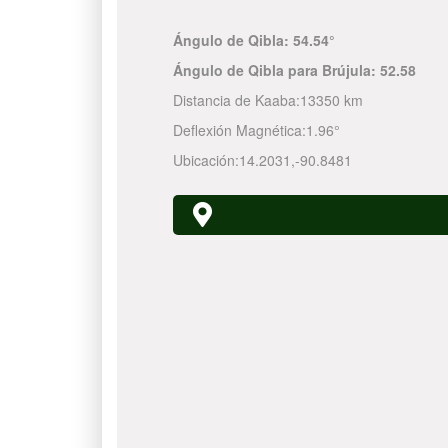
Ángulo de Qibla:
54.54°
Ángulo de Qibla para Brújula:
52.58
Distancia de Kaaba:
13350 km
Deflexión Magnética:
1.96°
Ubicación:
14.2031
,
-90.8481