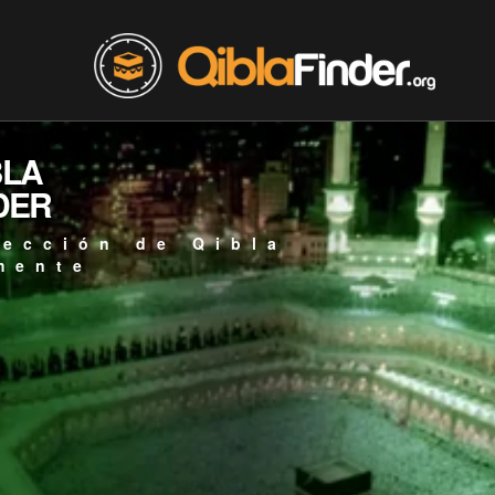
BLA
DER
rección de Qibla
mente