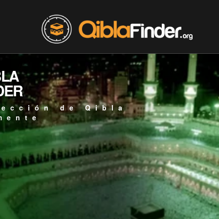
BLA
DER
rección de Qibla
mente