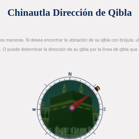
Chinautla Dirección de Qibla
os maneras. Si desea encontrar la ubicación de su qibla con brújula, ut
. O puede determinar la dirección de su qibla por la línea de qibla que