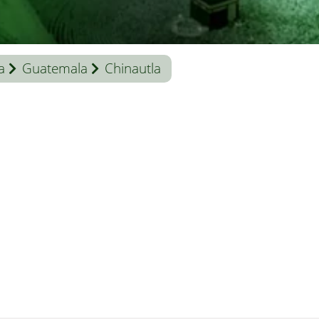
a
Guatemala
Chinautla