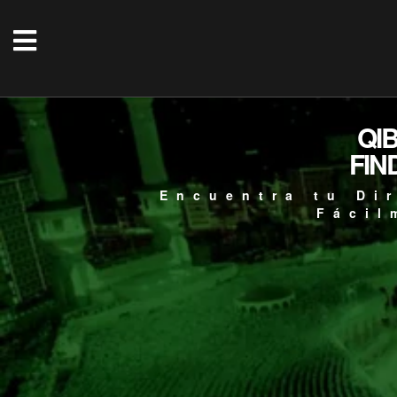
QI
FIN
Encuentra tu Di
Fácil