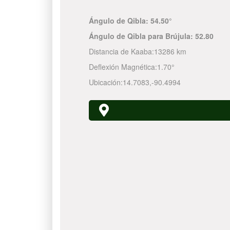
Ángulo de Qibla:
54.50°
Ángulo de Qibla para Brújula:
52.80
Distancia de Kaaba:
13286 km
Deflexión Magnética:
1.70°
Ubicación:
14.7083
,
-90.4994