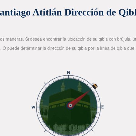
antiago Atitlán Dirección de Qib
os maneras. Si desea encontrar la ubicación de su qibla con brújula, ut
. O puede determinar la dirección de su qibla por la línea de qibla que