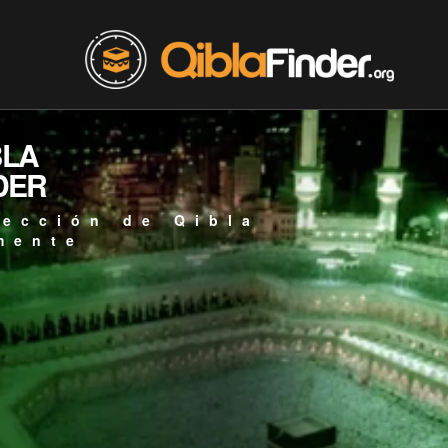
BLA
DER
rección de Qibla
mente