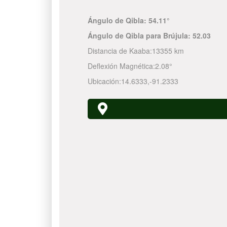
Ángulo de Qibla:
54.11°
Ángulo de Qibla para Brújula:
52.03
Distancia de Kaaba:
13355 km
Deflexión Magnética:
2.08°
Ubicación:
14.6333
,
-91.2333