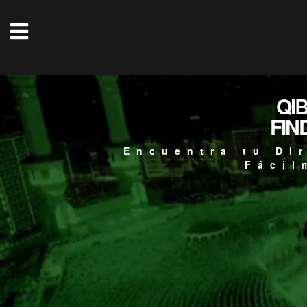
QI
FIN
Encuentra tu Di
Fácil