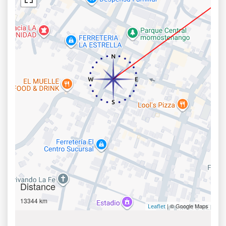
Distance
13344 km
| © Google Maps
Leaflet