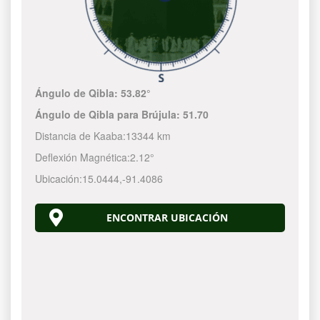
Ángulo de Qibla:
53.82°
Ángulo de Qibla para Brújula:
51.70
Distancia de Kaaba:
13344 km
Deflexión Magnética:
2.12°
Ubicación:
15.0444
,
-91.4086
ENCONTRAR UBICACIÓN