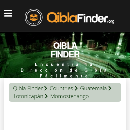
QIBLA
FINDER
Encuentra tu
Dirección de Qibla
Fácilmente
Qibla Finder
Countries
Guatemala
Totonicapán
Momostenango