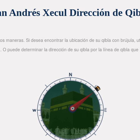
n Andrés Xecul Dirección de Qi
os maneras. Si desea encontrar la ubicación de su qibla con brújula, ut
. O puede determinar la dirección de su qibla por la línea de qibla que