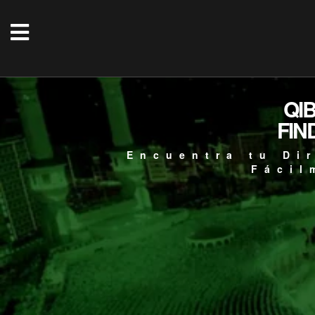
QI
FIN
Encuentra tu Di
Fácil