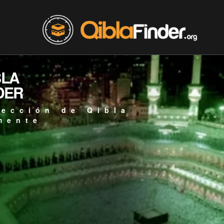
BLA
DER
rección de Qibla
mente