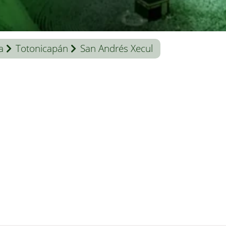
a
Totonicapán
San Andrés Xecul