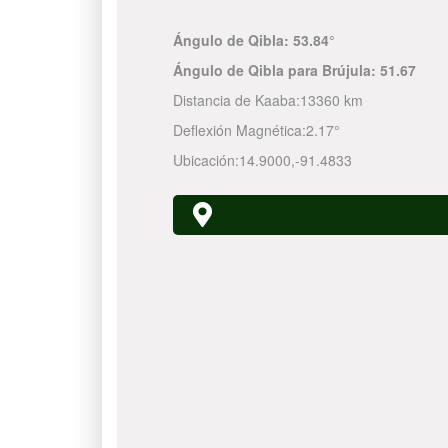
Ángulo de Qibla:
53.84°
Ángulo de Qibla para Brújula:
51.67
Distancia de Kaaba:
13360 km
Deflexión Magnética:
2.17°
Ubicación:
14.9000
,
-91.4833