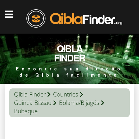
QIBLA
FINDER
Encontre sua direção
de Qibla facilmente
Qibla Finder
Countries
Guinea-Bissau
Bolama/Bijagós
Bubaque