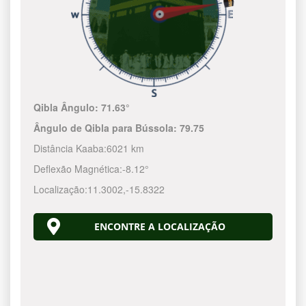
Qibla Ângulo:
71.63°
Ângulo de Qibla para Bússola:
79.75
Distância Kaaba:
6021 km
Deflexão Magnética:
-8.12°
Localização:
11.3002
,
-15.8322
ENCONTRE A LOCALIZAÇÃO