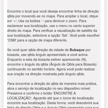
Encontre o local que você deseja encontrar linha de direção
qibla por movendo-se no mapa. Para ampliar o local, clique
em '+'; Use os botões '-' para diminuir o zoom. Para
esclarecer sua localização, use o menu no canto superior
direito do mapa. Para verificar a visualização de satélite da
sua localização, selecione a opção 'Sat'. Você pode escolher
'OSM' para a opção de mapa diferente.
Se você quer qibla direção da cidade de
Bubaque
por
bússola, use qibla ângulo apresentado a você acima.
Enquanto a seta da bússola estiver aparecendo (N),
encontre o ângulo da qibla (Ângulo de Qibla para Bússola)
continuando no sentido horário. Agora você pode realizar
sua oração na direção mostrada pelo ângulo qibla.
Para encontrar a direção do qibla de maneira mais prática,
abra o serviço de localização no seu dispositivo móvel.
Pressione e confirme o botão 'ENCONTRE A
LOCALIZAÇÃO'. Aguarde até que o ícone de localização
encontre sua localização. Desta forma, você descobrirá sua
linha de direção Qibla e o ângulo Qibla necessário para sua