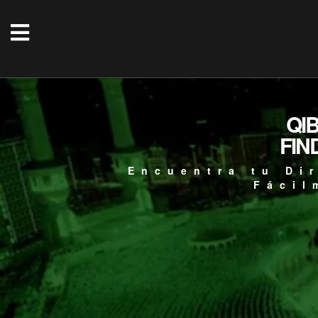
QI
FIN
Encuentra tu Di
Fácil