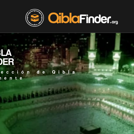
BLA
DER
rección de Qibla
mente