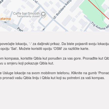
većajte lokaciju, '-' za daljinski prikaz. Da biste pojasnili svoju lokaci
e opciju 'Sat'. Možete koristiti opciju 'OSM' za različite karte.
m kompasa, koristite Qibla kut ponuđen za vas gore. Pronađite kut Qib
vu u smjeru koji pokazuje Qibla kut.
čite Usluge lokacije na svom mobilnom telefonu. Kliknite na gumb 'Pronađi
o pronaći vašu Qibla liniju i Qibla kut koji su potrebni za vaš kompas.