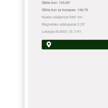
Qibla kut:
133.00°
Qibla kut za kompas:
129.75
Kaaba udaljenost:
3481 km
Magnetsko odstupanje:
3.25°
Lokacija:
45.8031
,
15.7181