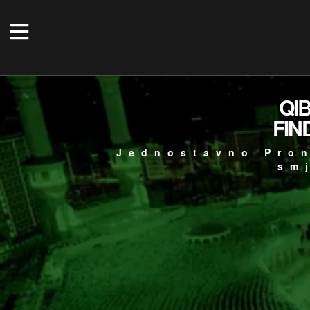
QI
FIN
Jednostavno Pron
sm