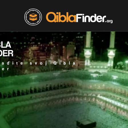
BLA
DER
ađite svoj Qibla
jer