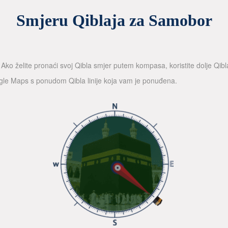
Smjeru Qiblaja za Samobor
ko želite pronaći svoj Qibla smjer putem kompasa, koristite dolje Qibla
gle Maps s ponudom Qibla linije koja vam je ponuđena.