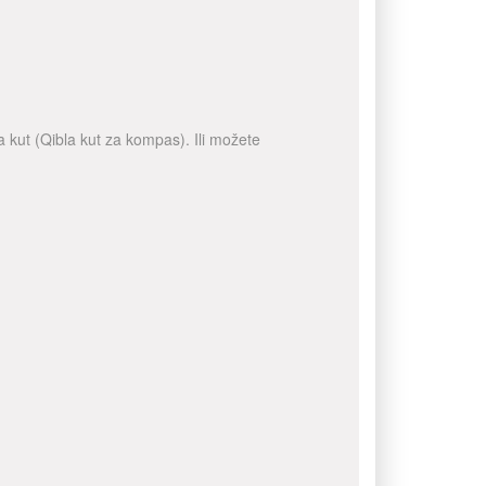
 kut (Qibla kut za kompas). Ili možete