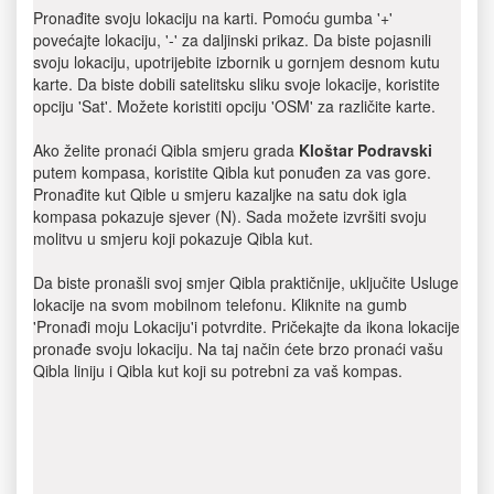
Pronađite svoju lokaciju na karti. Pomoću gumba '+'
povećajte lokaciju, '-' za daljinski prikaz. Da biste pojasnili
svoju lokaciju, upotrijebite izbornik u gornjem desnom kutu
karte. Da biste dobili satelitsku sliku svoje lokacije, koristite
opciju 'Sat'. Možete koristiti opciju 'OSM' za različite karte.
Ako želite pronaći Qibla smjeru grada
Kloštar Podravski
putem kompasa, koristite Qibla kut ponuđen za vas gore.
Pronađite kut Qible u smjeru kazaljke na satu dok igla
kompasa pokazuje sjever (N). Sada možete izvršiti svoju
molitvu u smjeru koji pokazuje Qibla kut.
Da biste pronašli svoj smjer Qibla praktičnije, uključite Usluge
lokacije na svom mobilnom telefonu. Kliknite na gumb
'Pronađi moju Lokaciju'i potvrdite. Pričekajte da ikona lokacije
pronađe svoju lokaciju. Na taj način ćete brzo pronaći vašu
Qibla liniju i Qibla kut koji su potrebni za vaš kompas.