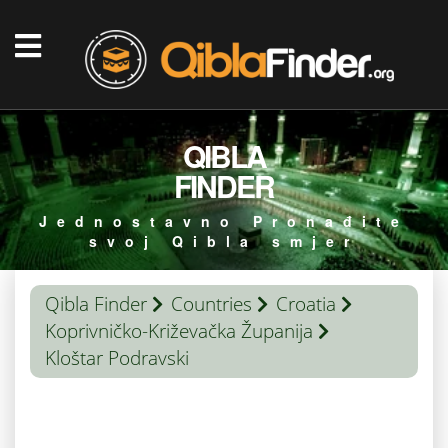
QIBLA
FINDER
Jednostavno Pronađite
svoj Qibla smjer
Qibla Finder
Countries
Croatia
Koprivničko-Križevačka Županija
Kloštar Podravski