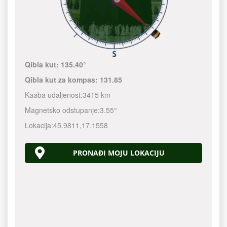
Qibla kut:
135.40°
Qibla kut za kompas:
131.85
Kaaba udaljenost:
3415 km
Magnetsko odstupanje:
3.55°
Lokacija:
45.9811
,
17.1558
PRONAĐI MOJU LOKACIJU