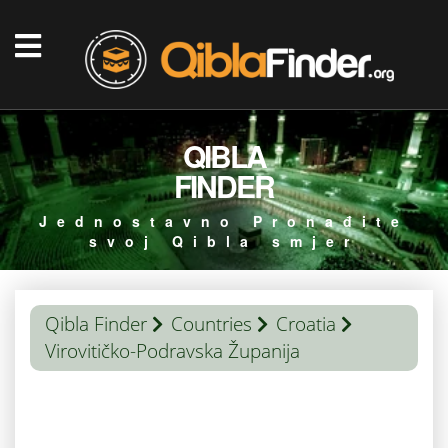
QIBLA
FINDER
Jednostavno Pronađite
svoj Qibla smjer
Qibla Finder
Countries
Croatia
Virovitičko-Podravska Županija