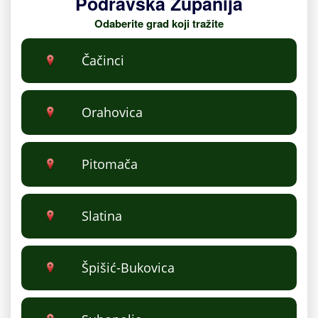
Podravska Županija
Odaberite grad koji tražite
Čačinci
Orahovica
Pitomača
Slatina
Špišić-Bukovica