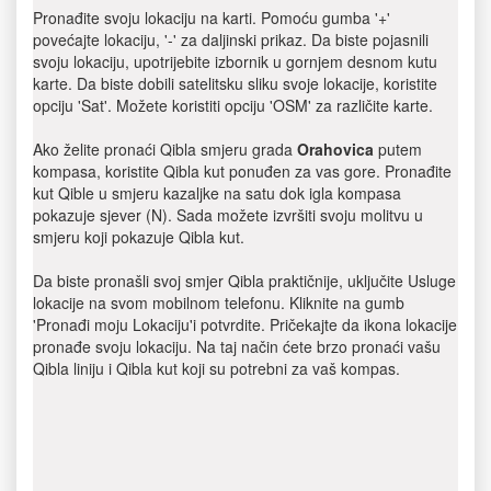
Pronađite svoju lokaciju na karti. Pomoću gumba '+'
povećajte lokaciju, '-' za daljinski prikaz. Da biste pojasnili
svoju lokaciju, upotrijebite izbornik u gornjem desnom kutu
karte. Da biste dobili satelitsku sliku svoje lokacije, koristite
opciju 'Sat'. Možete koristiti opciju 'OSM' za različite karte.
Ako želite pronaći Qibla smjeru grada
Orahovica
putem
kompasa, koristite Qibla kut ponuđen za vas gore. Pronađite
kut Qible u smjeru kazaljke na satu dok igla kompasa
pokazuje sjever (N). Sada možete izvršiti svoju molitvu u
smjeru koji pokazuje Qibla kut.
Da biste pronašli svoj smjer Qibla praktičnije, uključite Usluge
lokacije na svom mobilnom telefonu. Kliknite na gumb
'Pronađi moju Lokaciju'i potvrdite. Pričekajte da ikona lokacije
pronađe svoju lokaciju. Na taj način ćete brzo pronaći vašu
Qibla liniju i Qibla kut koji su potrebni za vaš kompas.