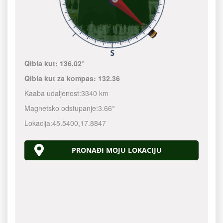
Qibla kut:
136.02°
Qibla kut za kompas:
132.36
Kaaba udaljenost:
3340 km
Magnetsko odstupanje:
3.66°
Lokacija:
45.5400
,
17.8847
PRONAĐI MOJU LOKACIJU