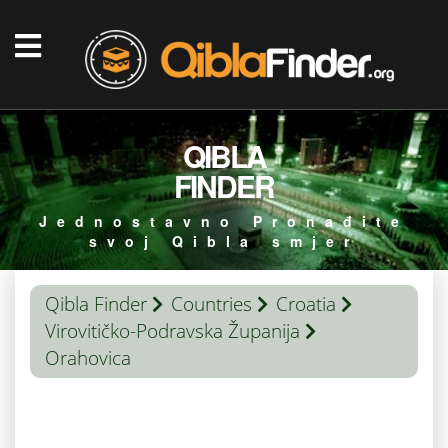
QIBLA
FINDER
Jednostavno Pronađite
svoj Qibla smjer
Qibla Finder
Countries
Croatia
Virovitičko-Podravska Županija
Orahovica