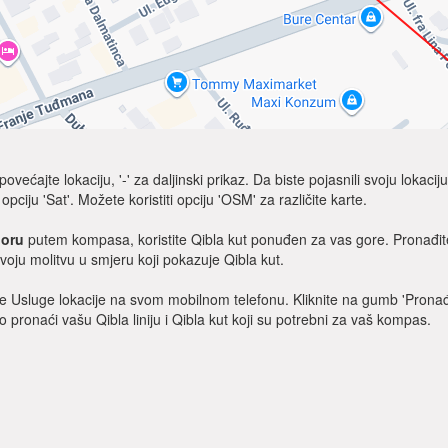
većajte lokaciju, '-' za daljinski prikaz. Da biste pojasnili svoju lokaci
e opciju 'Sat'. Možete koristiti opciju 'OSM' za različite karte.
Moru
putem kompasa, koristite Qibla kut ponuđen za vas gore. Pronađite
oju molitvu u smjeru koji pokazuje Qibla kut.
čite Usluge lokacije na svom mobilnom telefonu. Kliknite na gumb 'Pronađi
o pronaći vašu Qibla liniju i Qibla kut koji su potrebni za vaš kompas.