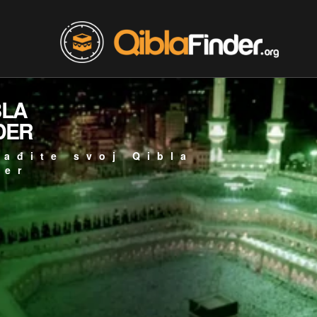
BLA
DER
ađite svoj Qibla
jer