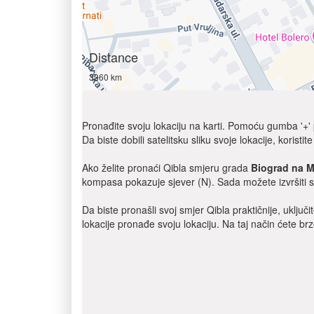
Distance
3360 km
Pronađite svoju lokaciju na karti. Pomoću gumba '+' po
Da biste dobili satelitsku sliku svoje lokacije, koristit
Ako želite pronaći Qibla smjeru grada
Biograd na 
kompasa pokazuje sjever (N). Sada možete izvršiti sv
Da biste pronašli svoj smjer Qibla praktičnije, uklju
lokacije pronađe svoju lokaciju. Na taj način ćete brz