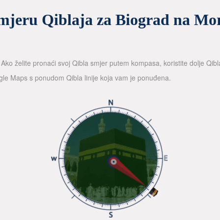
mjeru Qiblaja za Biograd na Mo
ko želite pronaći svoj Qibla smjer putem kompasa, koristite dolje Qibla
gle Maps s ponudom Qibla linije koja vam je ponuđena.