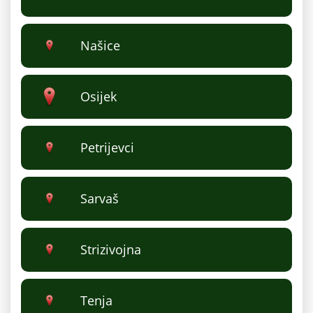
Našice
Osijek
Petrijevci
Sarvaš
Strizivojna
Tenja