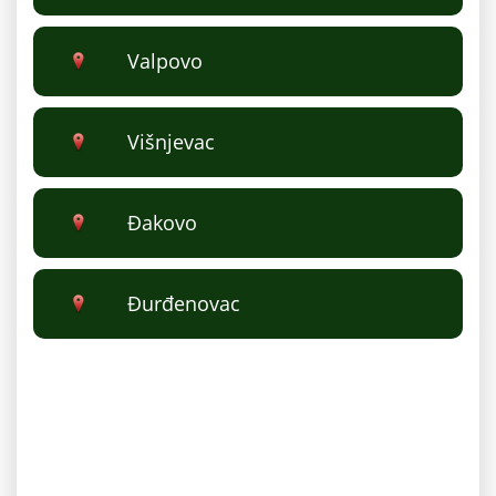
Valpovo
Višnjevac
Ðakovo
Ðurđenovac