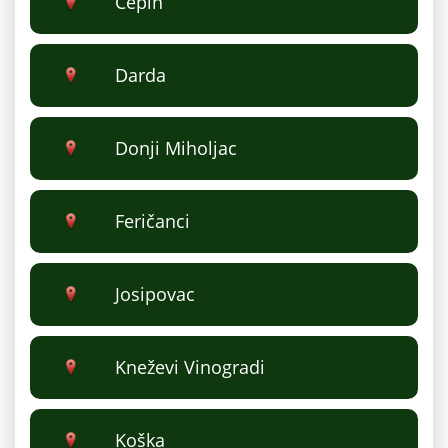
Čepin
Darda
Donji Miholjac
Feričanci
Josipovac
Kneževi Vinogradi
Koška