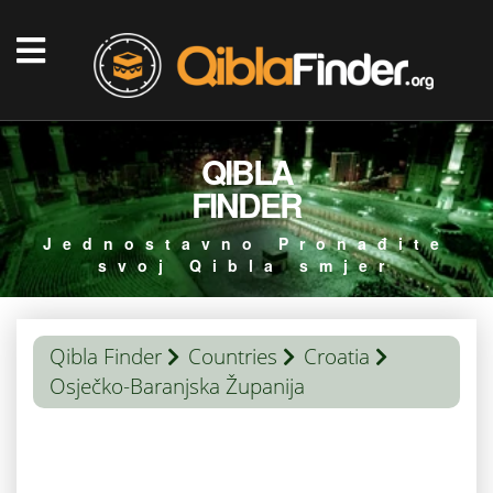
QIBLA
FINDER
Jednostavno Pronađite
svoj Qibla smjer
Qibla Finder
Countries
Croatia
Osječko-Baranjska Županija