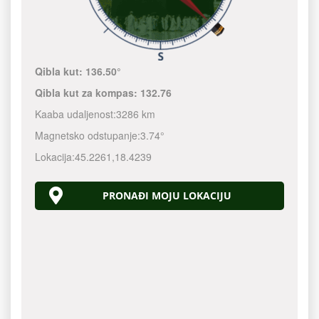
Qibla kut:
136.50°
Qibla kut za kompas:
132.76
Kaaba udaljenost:
3286 km
Magnetsko odstupanje:
3.74°
Lokacija:
45.2261
,
18.4239
PRONAĐI MOJU LOKACIJU