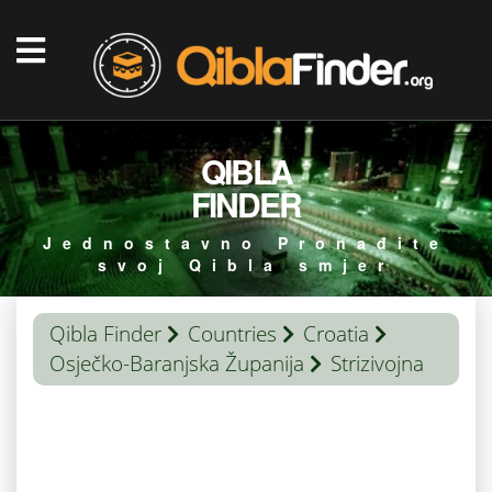
QIBLA
FINDER
Jednostavno Pronađite
svoj Qibla smjer
Qibla Finder
Countries
Croatia
Osječko-Baranjska Županija
Strizivojna