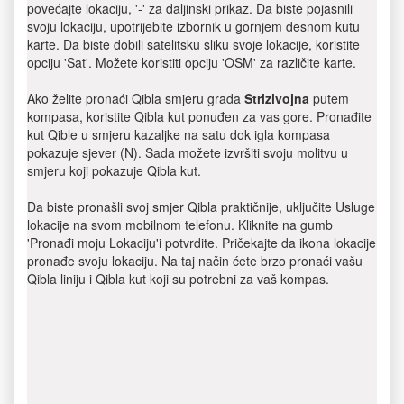
povećajte lokaciju, '-' za daljinski prikaz. Da biste pojasnili
svoju lokaciju, upotrijebite izbornik u gornjem desnom kutu
karte. Da biste dobili satelitsku sliku svoje lokacije, koristite
opciju 'Sat'. Možete koristiti opciju 'OSM' za različite karte.
Ako želite pronaći Qibla smjeru grada
Strizivojna
putem
kompasa, koristite Qibla kut ponuđen za vas gore. Pronađite
kut Qible u smjeru kazaljke na satu dok igla kompasa
pokazuje sjever (N). Sada možete izvršiti svoju molitvu u
smjeru koji pokazuje Qibla kut.
Da biste pronašli svoj smjer Qibla praktičnije, uključite Usluge
lokacije na svom mobilnom telefonu. Kliknite na gumb
'Pronađi moju Lokaciju'i potvrdite. Pričekajte da ikona lokacije
pronađe svoju lokaciju. Na taj način ćete brzo pronaći vašu
Qibla liniju i Qibla kut koji su potrebni za vaš kompas.