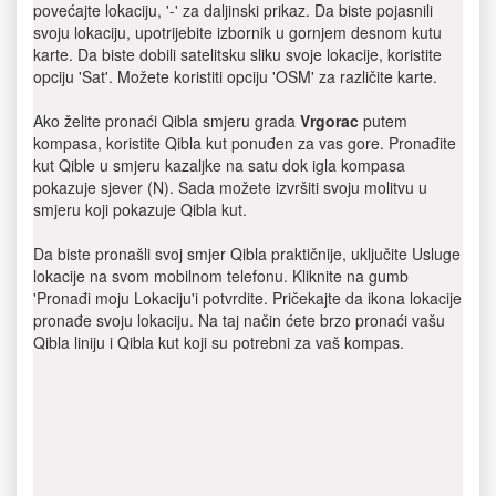
povećajte lokaciju, '-' za daljinski prikaz. Da biste pojasnili
svoju lokaciju, upotrijebite izbornik u gornjem desnom kutu
karte. Da biste dobili satelitsku sliku svoje lokacije, koristite
opciju 'Sat'. Možete koristiti opciju 'OSM' za različite karte.
Ako želite pronaći Qibla smjeru grada
Vrgorac
putem
kompasa, koristite Qibla kut ponuđen za vas gore. Pronađite
kut Qible u smjeru kazaljke na satu dok igla kompasa
pokazuje sjever (N). Sada možete izvršiti svoju molitvu u
smjeru koji pokazuje Qibla kut.
Da biste pronašli svoj smjer Qibla praktičnije, uključite Usluge
lokacije na svom mobilnom telefonu. Kliknite na gumb
'Pronađi moju Lokaciju'i potvrdite. Pričekajte da ikona lokacije
pronađe svoju lokaciju. Na taj način ćete brzo pronaći vašu
Qibla liniju i Qibla kut koji su potrebni za vaš kompas.