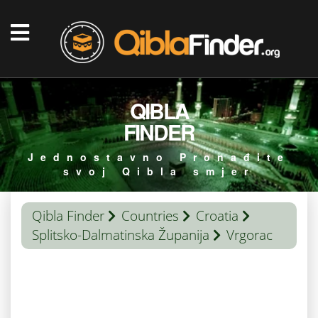
QIBLA
FINDER
Jednostavno Pronađite
svoj Qibla smjer
Qibla Finder
Countries
Croatia
Splitsko-Dalmatinska Županija
Vrgorac