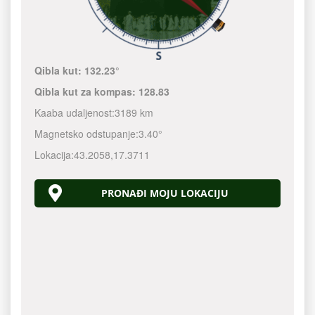
Qibla kut:
132.23°
Qibla kut za kompas:
128.83
Kaaba udaljenost:
3189 km
Magnetsko odstupanje:
3.40°
Lokacija:
43.2058
,
17.3711
PRONAĐI MOJU LOKACIJU