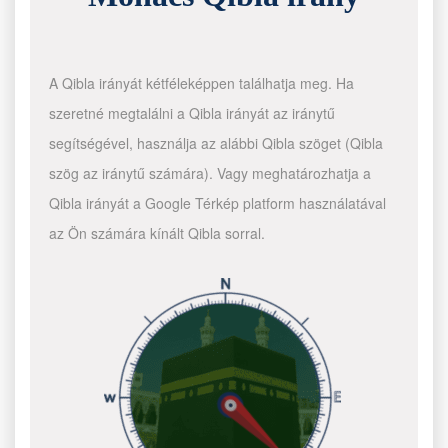
A Qibla irányát kétféleképpen találhatja meg. Ha
szeretné megtalálni a Qibla irányát az iránytű
segítségével, használja az alábbi Qibla szöget (Qibla
szög az iránytű számára). Vagy meghatározhatja a
Qibla irányát a Google Térkép platform használatával
az Ön számára kínált Qibla sorral.