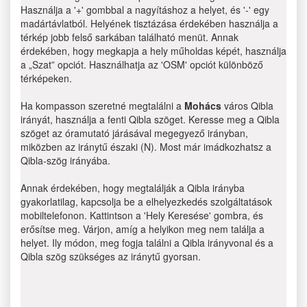
Használja a '+' gombbal a nagyításhoz a helyet, és '-' egy
madártávlatból. Helyének tisztázása érdekében használja a
térkép jobb felső sarkában található menüt. Annak
érdekében, hogy megkapja a hely műholdas képét, használja
a „Szat” opciót. Használhatja az 'OSM' opciót különböző
térképeken.
Ha kompasson szeretné megtalálni a
Mohács
város Qibla
irányát, használja a fenti Qibla szöget. Keresse meg a Qibla
szöget az óramutató járásával megegyező irányban,
miközben az iránytű északi (N). Most már imádkozhatsz a
Qibla-szög irányába.
Annak érdekében, hogy megtalálják a Qibla irányba
gyakorlatilag, kapcsolja be a elhelyezkedés szolgáltatások
mobiltelefonon. Kattintson a 'Hely Keresése' gombra, és
erősítse meg. Várjon, amíg a helyikon meg nem találja a
helyet. Ily módon, meg fogja találni a Qibla irányvonal és a
Qibla szög szükséges az iránytű gyorsan.