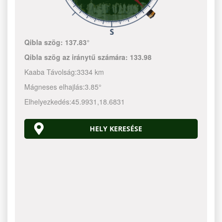
Qibla szög:
137.83°
Qibla szög az iránytű számára:
133.98
Kaaba Távolság:
3334 km
Mágneses elhajlás:
3.85°
Elhelyezkedés:
45.9931
,
18.6831
HELY KERESÉSE