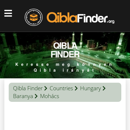
QIBLA
FINDER
Keresse meg könnyen
Qibla irányát
Qibla Finder
Countries
Hungary
Baranya
Mohács