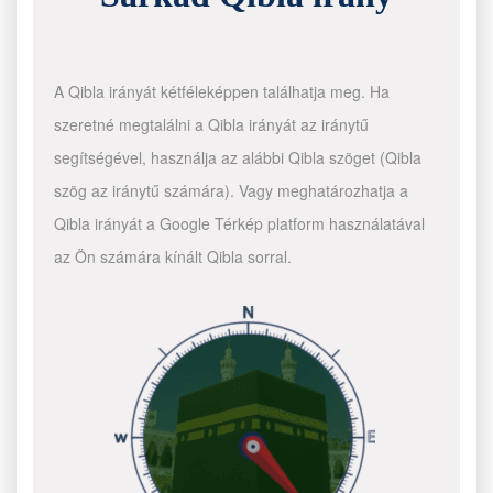
A Qibla irányát kétféleképpen találhatja meg. Ha
szeretné megtalálni a Qibla irányát az iránytű
segítségével, használja az alábbi Qibla szöget (Qibla
szög az iránytű számára). Vagy meghatározhatja a
Qibla irányát a Google Térkép platform használatával
az Ön számára kínált Qibla sorral.