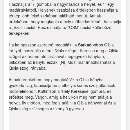
Használja a '+' gombbal a nagyításhoz a helyet, és '-' egy
madártávlatból. Helyének tisztázása érdekében használja a
térkép jobb felső sarkában található menüt. Annak
érdekében, hogy megkapja a hely műholdas képét, használja
a „Szat” opciót. Használhatja az 'OSM' opciót különböző
térképeken.
Ha kompasson szeretné megtalálni a
Sarkad
város Qibla
irányát, használja a fenti Qibla szöget. Keresse meg a Qibla
szöget az óramutató járásával megegyező irányban,
miközben az iránytű északi (N). Most már imádkozhatsz a
Qibla-szög irányába.
Annak érdekében, hogy megtalálják a Qibla irányba
gyakorlatilag, kapcsolja be a elhelyezkedés szolgáltatások
mobiltelefonon. Kattintson a 'Hely Keresése' gombra, és
erősítse meg. Várjon, amíg a helyikon meg nem találja a
helyet. Ily módon, meg fogja találni a Qibla irányvonal és a
Qibla szög szükséges az iránytű gyorsan.