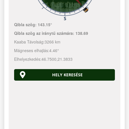
Qibla szög:
143.15°
Qibla szög az iránytű számára:
138.69
Kaaba Távolság:
3266 km
Mágneses elhajlás:
4.46°
Elhelyezkedés:
46.7500
,
21.3833
HELY KERESÉSE