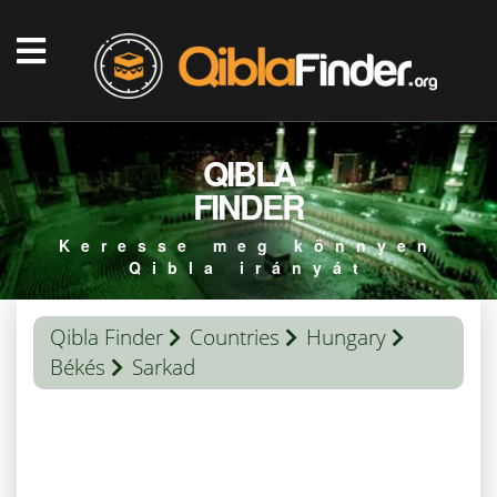
QIBLA
FINDER
Keresse meg könnyen
Qibla irányát
Qibla Finder
Countries
Hungary
Békés
Sarkad