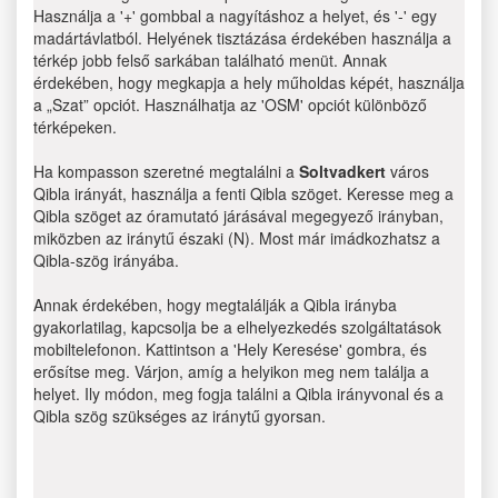
Használja a '+' gombbal a nagyításhoz a helyet, és '-' egy
madártávlatból. Helyének tisztázása érdekében használja a
térkép jobb felső sarkában található menüt. Annak
érdekében, hogy megkapja a hely műholdas képét, használja
a „Szat” opciót. Használhatja az 'OSM' opciót különböző
térképeken.
Ha kompasson szeretné megtalálni a
Soltvadkert
város
Qibla irányát, használja a fenti Qibla szöget. Keresse meg a
Qibla szöget az óramutató járásával megegyező irányban,
miközben az iránytű északi (N). Most már imádkozhatsz a
Qibla-szög irányába.
Annak érdekében, hogy megtalálják a Qibla irányba
gyakorlatilag, kapcsolja be a elhelyezkedés szolgáltatások
mobiltelefonon. Kattintson a 'Hely Keresése' gombra, és
erősítse meg. Várjon, amíg a helyikon meg nem találja a
helyet. Ily módon, meg fogja találni a Qibla irányvonal és a
Qibla szög szükséges az iránytű gyorsan.