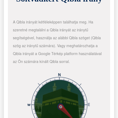
A Qibla irányát kétféleképpen találhatja meg. Ha
szeretné megtalálni a Qibla irányát az iránytű
segítségével, használja az alábbi Qibla szöget (Qibla
szög az iránytű számára). Vagy meghatározhatja a
Qibla irányát a Google Térkép platform használatával
az Ön számára kínált Qibla sorral.