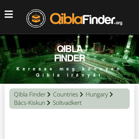
QIBLA
FINDER
Keresse meg könnyen
Qibla irányát
Qibla Finder
Countries
Hungary
Bács-Kiskun
Soltvadkert