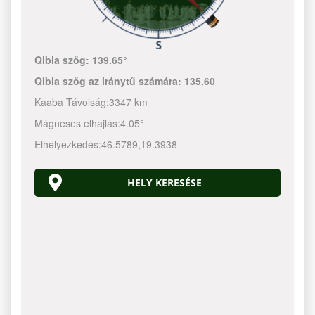
Qibla szög:
139.65°
Qibla szög az iránytű számára:
135.60
Kaaba Távolság:
3347 km
Mágneses elhajlás:
4.05°
Elhelyezkedés:
46.5789
,
19.3938
HELY KERESÉSE