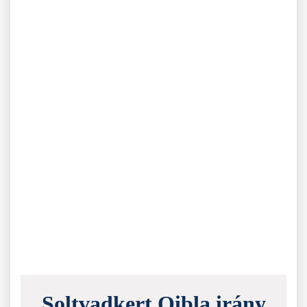
Soltvadkert Qibla irány