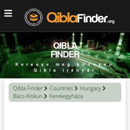
QIBLA
FINDER
Keresse meg könnyen
Qibla irányát
Qibla Finder
Countries
Hungary
Bács-Kiskun
Kerekegyháza