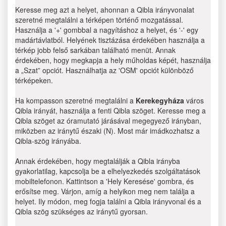
Keresse meg azt a helyet, ahonnan a Qibla irányvonalat
szeretné megtalálni a térképen történő mozgatással.
Használja a '+' gombbal a nagyításhoz a helyet, és '-' egy
madártávlatból. Helyének tisztázása érdekében használja a
térkép jobb felső sarkában található menüt. Annak
érdekében, hogy megkapja a hely műholdas képét, használja
a „Szat” opciót. Használhatja az 'OSM' opciót különböző
térképeken.
Ha kompasson szeretné megtalálni a
Kerekegyháza
város
Qibla irányát, használja a fenti Qibla szöget. Keresse meg a
Qibla szöget az óramutató járásával megegyező irányban,
miközben az iránytű északi (N). Most már imádkozhatsz a
Qibla-szög irányába.
Annak érdekében, hogy megtalálják a Qibla irányba
gyakorlatilag, kapcsolja be a elhelyezkedés szolgáltatások
mobiltelefonon. Kattintson a 'Hely Keresése' gombra, és
erősítse meg. Várjon, amíg a helyikon meg nem találja a
helyet. Ily módon, meg fogja találni a Qibla irányvonal és a
Qibla szög szükséges az iránytű gyorsan.