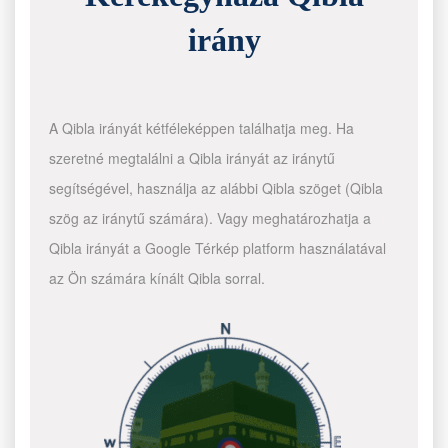
irány
A Qibla irányát kétféleképpen találhatja meg. Ha
szeretné megtalálni a Qibla irányát az iránytű
segítségével, használja az alábbi Qibla szöget (Qibla
szög az iránytű számára). Vagy meghatározhatja a
Qibla irányát a Google Térkép platform használatával
az Ön számára kínált Qibla sorral.