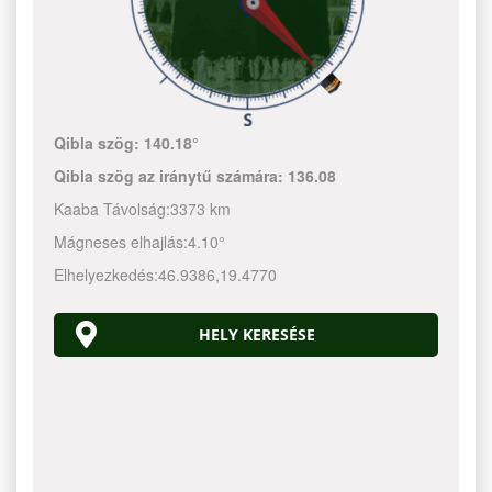
Qibla szög:
140.18°
Qibla szög az iránytű számára:
136.08
Kaaba Távolság:
3373 km
Mágneses elhajlás:
4.10°
Elhelyezkedés:
46.9386
,
19.4770
HELY KERESÉSE