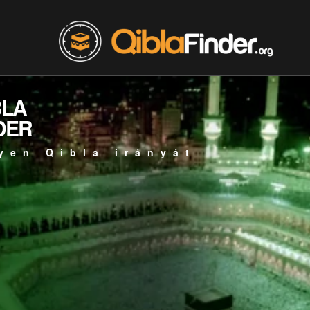
BLA
DER
yen Qibla irányát