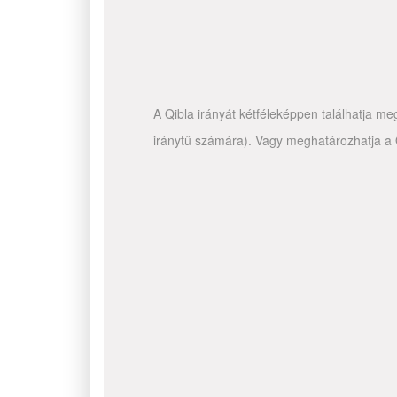
A Qibla irányát kétféleképpen találhatja me
iránytű számára). Vagy meghatározhatja a Q