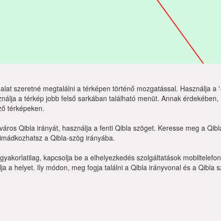
lat szeretné megtalálni a térképen történő mozgatással. Használja a '+
nálja a térkép jobb felső sarkában található menüt. Annak érdekében,
ző térképeken.
város Qibla irányát, használja a fenti Qibla szöget. Keresse meg a Qi
 imádkozhatsz a Qibla-szög irányába.
yakorlatilag, kapcsolja be a elhelyezkedés szolgáltatások mobiltelefo
a a helyet. Ily módon, meg fogja találni a Qibla irányvonal és a Qibla