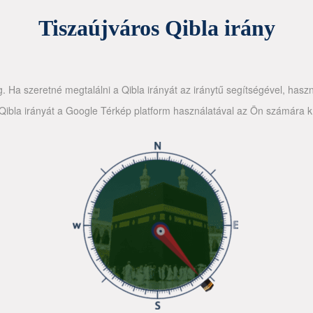
Tiszaújváros Qibla irány
g. Ha szeretné megtalálni a Qibla irányát az iránytű segítségével, haszn
ibla irányát a Google Térkép platform használatával az Ön számára kín