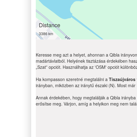
Distance
3386 km
Keresse meg azt a helyet, ahonnan a Qibla irányvona
madártávlatból. Helyének tisztázása érdekében hasz
„Szat” opciót. Használhatja az 'OSM' opciót különbö
Ha kompasson szeretné megtalálni a
Tiszaújváros
irányban, miközben az iránytű északi (N). Most már
Annak érdekében, hogy megtalálják a Qibla irányba g
erősítse meg. Várjon, amíg a helyikon meg nem találj