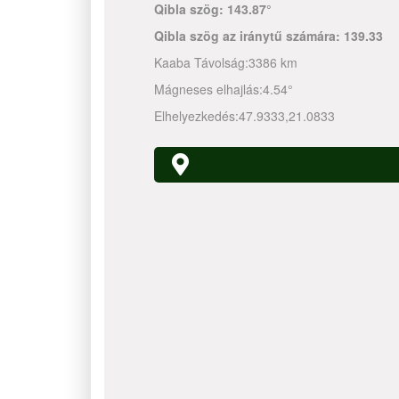
Qibla szög:
143.87°
Qibla szög az iránytű számára:
139.33
Kaaba Távolság:
3386 km
Mágneses elhajlás:
4.54°
Elhelyezkedés:
47.9333
,
21.0833