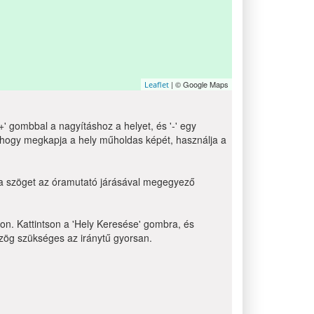
| © Google Maps
Leaflet
' gombbal a nagyításhoz a helyet, és '-' egy
 hogy megkapja a hely műholdas képét, használja a
bla szöget az óramutató járásával megegyező
non. Kattintson a 'Hely Keresése' gombra, és
 szög szükséges az iránytű gyorsan.