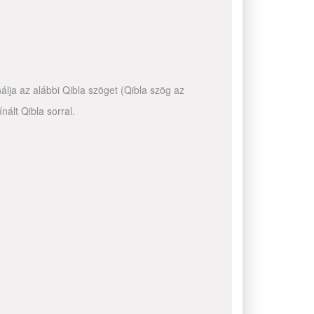
álja az alábbi Qibla szöget (Qibla szög az
ált Qibla sorral.