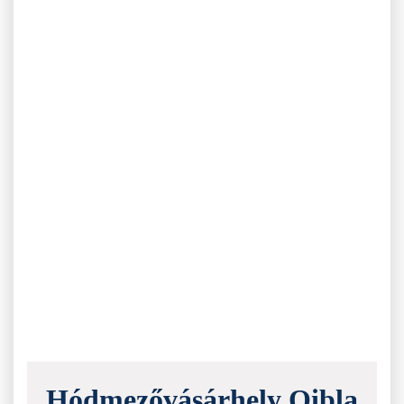
Hódmezővásárhely Qibla