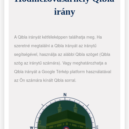
irány
A Qibla irányát kétféleképpen találhatja meg. Ha
szeretné megtalálni a Qibla irányát az iránytű
segítségével, használja az alábbi Qibla szöget (Qibla
szög az iránytű számára). Vagy meghatározhatja a
Qibla irányát a Google Térkép platform használatával
az Ön számára kínált Qibla sorral.