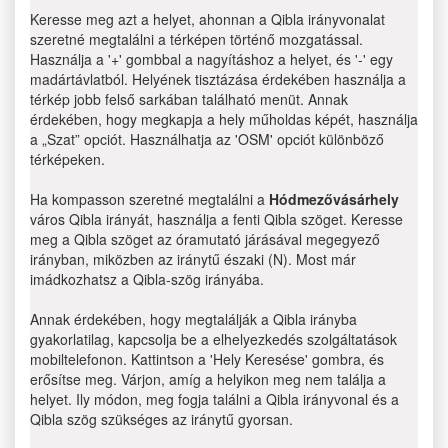
Keresse meg azt a helyet, ahonnan a Qibla irányvonalat
szeretné megtalálni a térképen történő mozgatással.
Használja a '+' gombbal a nagyításhoz a helyet, és '-' egy
madártávlatból. Helyének tisztázása érdekében használja a
térkép jobb felső sarkában található menüt. Annak
érdekében, hogy megkapja a hely műholdas képét, használja
a „Szat” opciót. Használhatja az 'OSM' opciót különböző
térképeken.
Ha kompasson szeretné megtalálni a
Hódmezővásárhely
város Qibla irányát, használja a fenti Qibla szöget. Keresse
meg a Qibla szöget az óramutató járásával megegyező
irányban, miközben az iránytű északi (N). Most már
imádkozhatsz a Qibla-szög irányába.
Annak érdekében, hogy megtalálják a Qibla irányba
gyakorlatilag, kapcsolja be a elhelyezkedés szolgáltatások
mobiltelefonon. Kattintson a 'Hely Keresése' gombra, és
erősítse meg. Várjon, amíg a helyikon meg nem találja a
helyet. Ily módon, meg fogja találni a Qibla irányvonal és a
Qibla szög szükséges az iránytű gyorsan.