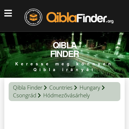
QIBLA
FINDER
Keresse meg könnyen
Qibla irányát
Qibla Finder
Countries
Hungary
Csongrád
Hódmezővásárhely