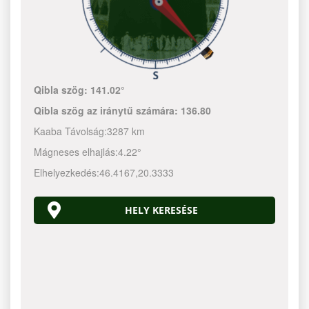
Qibla szög:
141.02°
Qibla szög az iránytű számára:
136.80
Kaaba Távolság:
3287 km
Mágneses elhajlás:
4.22°
Elhelyezkedés:
46.4167
,
20.3333
HELY KERESÉSE