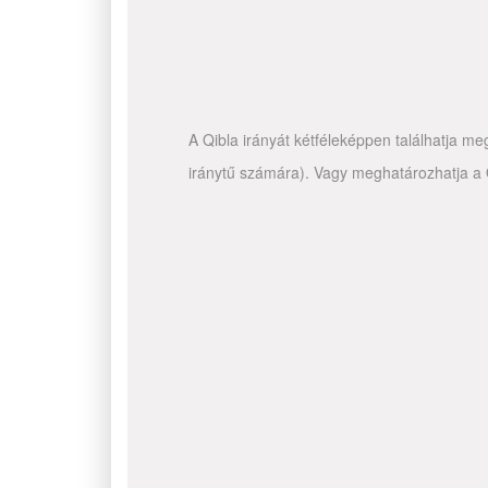
A Qibla irányát kétféleképpen találhatja me
iránytű számára). Vagy meghatározhatja a Q