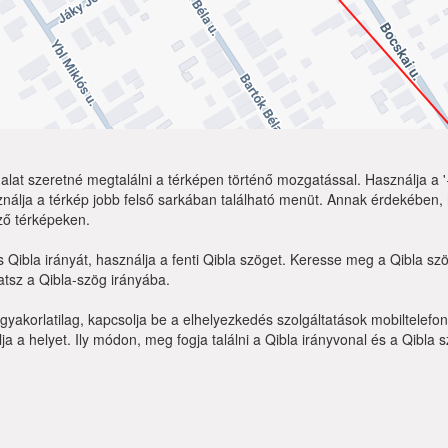
lat szeretné megtalálni a térképen történő mozgatással. Használja a '+
nálja a térkép jobb felső sarkában található menüt. Annak érdekében,
ző térképeken.
 Qibla irányát, használja a fenti Qibla szöget. Keresse meg a Qibla s
tsz a Qibla-szög irányába.
yakorlatilag, kapcsolja be a elhelyezkedés szolgáltatások mobiltelefo
a a helyet. Ily módon, meg fogja találni a Qibla irányvonal és a Qibla