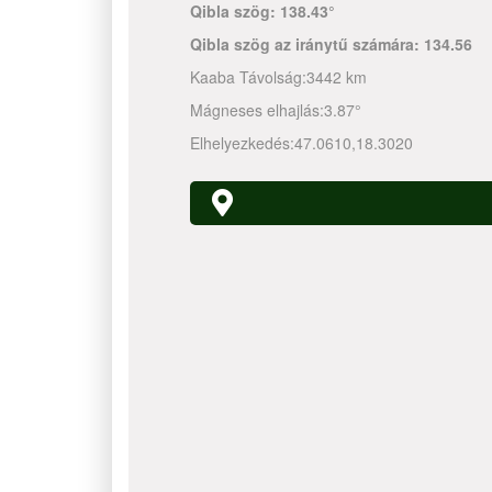
Qibla szög:
138.43°
Qibla szög az iránytű számára:
134.56
Kaaba Távolság:
3442 km
Mágneses elhajlás:
3.87°
Elhelyezkedés:
47.0610
,
18.3020