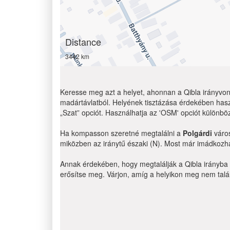
Distance
3442 km
Keresse meg azt a helyet, ahonnan a Qibla irányvona
madártávlatból. Helyének tisztázása érdekében hasz
„Szat” opciót. Használhatja az 'OSM' opciót különbö
Ha kompasson szeretné megtalálni a
Polgárdi
város
miközben az iránytű északi (N). Most már imádkozha
Annak érdekében, hogy megtalálják a Qibla irányba g
erősítse meg. Várjon, amíg a helyikon meg nem találj