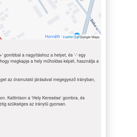
| © Google Maps
Leaflet
' gombbal a nagyításhoz a helyet, és '-' egy
 hogy megkapja a hely műholdas képét, használja a
zöget az óramutató járásával megegyező irányban,
non. Kattintson a 'Hely Keresése' gombra, és
 szög szükséges az iránytű gyorsan.