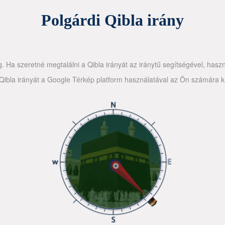
Polgárdi Qibla irány
g. Ha szeretné megtalálni a Qibla irányát az iránytű segítségével, haszn
ibla irányát a Google Térkép platform használatával az Ön számára kín