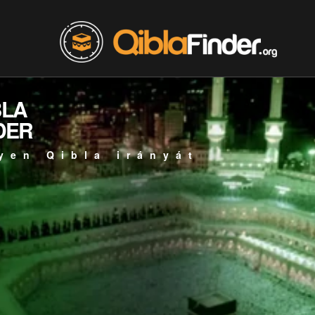
BLA
DER
yen Qibla irányát