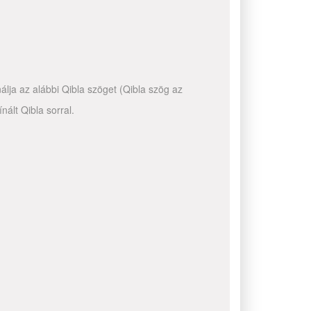
álja az alábbi Qibla szöget (Qibla szög az
ált Qibla sorral.