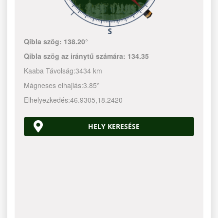
Qibla szög:
138.20°
Qibla szög az iránytű számára:
134.35
Kaaba Távolság:
3434 km
Mágneses elhajlás:
3.85°
Elhelyezkedés:
46.9305
,
18.2420
HELY KERESÉSE