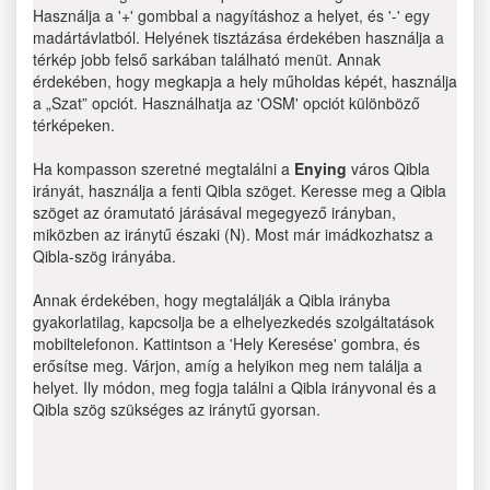
Használja a '+' gombbal a nagyításhoz a helyet, és '-' egy
madártávlatból. Helyének tisztázása érdekében használja a
térkép jobb felső sarkában található menüt. Annak
érdekében, hogy megkapja a hely műholdas képét, használja
a „Szat” opciót. Használhatja az 'OSM' opciót különböző
térképeken.
Ha kompasson szeretné megtalálni a
Enying
város Qibla
irányát, használja a fenti Qibla szöget. Keresse meg a Qibla
szöget az óramutató járásával megegyező irányban,
miközben az iránytű északi (N). Most már imádkozhatsz a
Qibla-szög irányába.
Annak érdekében, hogy megtalálják a Qibla irányba
gyakorlatilag, kapcsolja be a elhelyezkedés szolgáltatások
mobiltelefonon. Kattintson a 'Hely Keresése' gombra, és
erősítse meg. Várjon, amíg a helyikon meg nem találja a
helyet. Ily módon, meg fogja találni a Qibla irányvonal és a
Qibla szög szükséges az iránytű gyorsan.