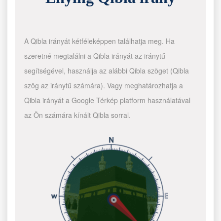
A Qibla irányát kétféleképpen találhatja meg. Ha
szeretné megtalálni a Qibla irányát az iránytű
segítségével, használja az alábbi Qibla szöget (Qibla
szög az iránytű számára). Vagy meghatározhatja a
Qibla irányát a Google Térkép platform használatával
az Ön számára kínált Qibla sorral.