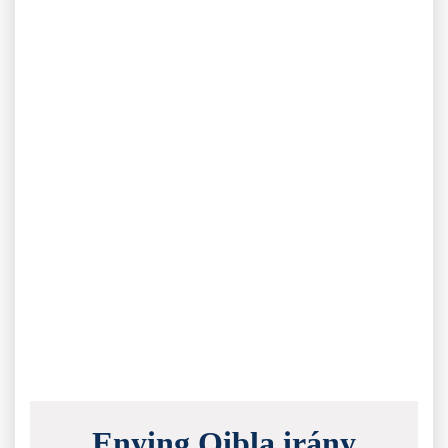
Enying Qibla irány