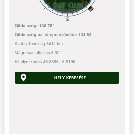
Qibla szög:
138.75°
Qibla szög az iránytű számára:
134.83
Kaaba Távolság:
3411 km
Mágneses elhajlás:
3.92°
Elhelyezkedés:
46.8866
,
18.6195
HELY KERESÉSE