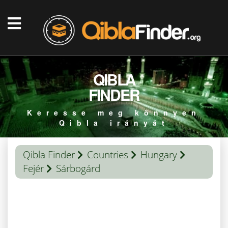
QIBLA
FINDER
Keresse meg könnyen
Qibla irányát
Qibla Finder
Countries
Hungary
Fejér
Sárbogárd