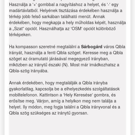
Használja a '+' gombbal a nagyításhoz a helyet, és '-' egy
madártávlatból. Helyének tisztázása érdekében használja a
térkép jobb felső sarkában található menüt. Annak
érdekében, hogy megkapja a hely műholdas képét, használja
a „Szat” opciót. Használhatja az 'OSM' opciót különböző
térképeken.
Ha kompasson szeretné megtalálni a
Sárbogárd
város Qibla
irányát, használja a fenti Qibla szöget. Keresse meg a Qibla
szöget az óramutató járásával megegyező irányban,
miközben az iránytű északi (N). Most már imádkozhatsz a
Qibla-szög irányába.
Annak érdekében, hogy megtalálják a Qibla irányba
gyakorlatilag, kapcsolja be a elhelyezkedés szolgáltatások
mobiltelefonon. Kattintson a 'Hely Keresése' gombra, és
erősítse meg. Várjon, amíg a helyikon meg nem találja a
helyet. Ily módon, meg fogja találni a Qibla irányvonal és a
Qibla szög szükséges az iránytű gyorsan.