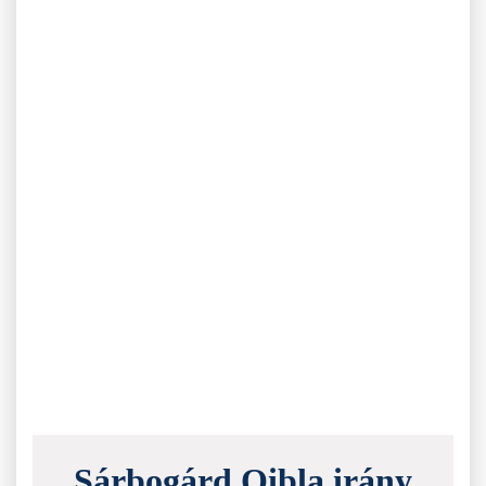
Sárbogárd Qibla irány