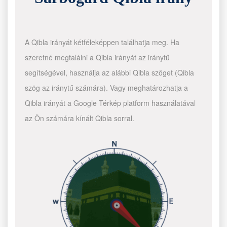
A Qibla irányát kétféleképpen találhatja meg. Ha
szeretné megtalálni a Qibla irányát az iránytű
segítségével, használja az alábbi Qibla szöget (Qibla
szög az iránytű számára). Vagy meghatározhatja a
Qibla irányát a Google Térkép platform használatával
az Ön számára kínált Qibla sorral.