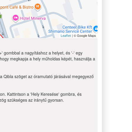
| © Google Maps
Leaflet
' gombbal a nagyításhoz a helyet, és '-' egy
 hogy megkapja a hely műholdas képét, használja a
g a Qibla szöget az óramutató járásával megegyező
non. Kattintson a 'Hely Keresése' gombra, és
 szög szükséges az iránytű gyorsan.