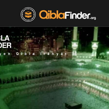
BLA
DER
yen Qibla irányát