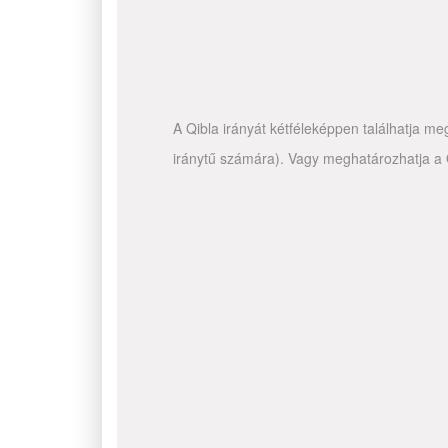
A Qibla irányát kétféleképpen találhatja me
iránytű számára). Vagy meghatározhatja a Q