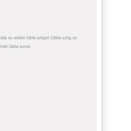
álja az alábbi Qibla szöget (Qibla szög az
ált Qibla sorral.