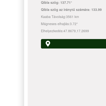
Qibla szög:
137.71°
Qibla szög az iránytű számára:
133.99
Kaaba Távolság:
3561 km
Mágneses elhajlás:
3.72°
Elhelyezkedés:
47.8679
,
17.2699