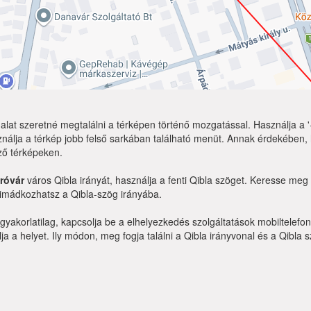
lat szeretné megtalálni a térképen történő mozgatással. Használja a '+
nálja a térkép jobb felső sarkában található menüt. Annak érdekében,
ző térképeken.
róvár
város Qibla irányát, használja a fenti Qibla szöget. Keresse me
 imádkozhatsz a Qibla-szög irányába.
yakorlatilag, kapcsolja be a elhelyezkedés szolgáltatások mobiltelefo
a a helyet. Ily módon, meg fogja találni a Qibla irányvonal és a Qibla