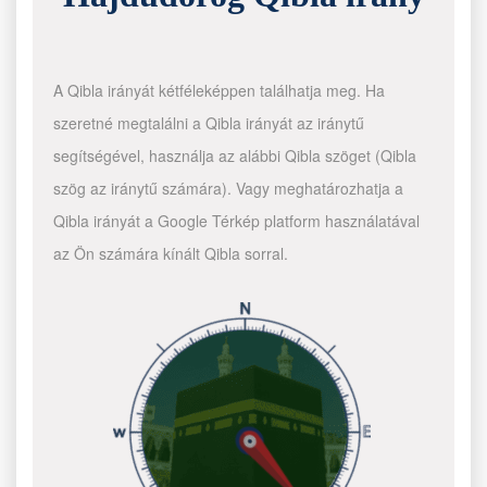
A Qibla irányát kétféleképpen találhatja meg. Ha
szeretné megtalálni a Qibla irányát az iránytű
segítségével, használja az alábbi Qibla szöget (Qibla
szög az iránytű számára). Vagy meghatározhatja a
Qibla irányát a Google Térkép platform használatával
az Ön számára kínált Qibla sorral.