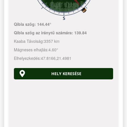
Qibla szög:
144.44°
Qibla szög az iránytű számára:
139.84
Kaaba Távolság:
3357 km
Mágneses elhajlás:
4.60°
Elhelyezkedés:
47.8166
,
21.4981
HELY KERESÉSE