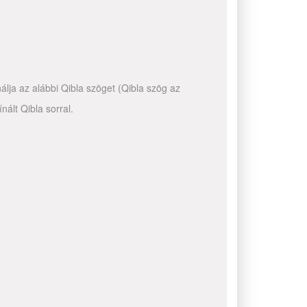
álja az alábbi Qibla szöget (Qibla szög az
ált Qibla sorral.