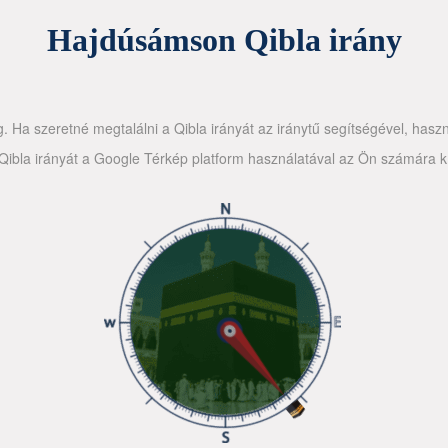
Hajdúsámson Qibla irány
g. Ha szeretné megtalálni a Qibla irányát az iránytű segítségével, haszn
ibla irányát a Google Térkép platform használatával az Ön számára kín