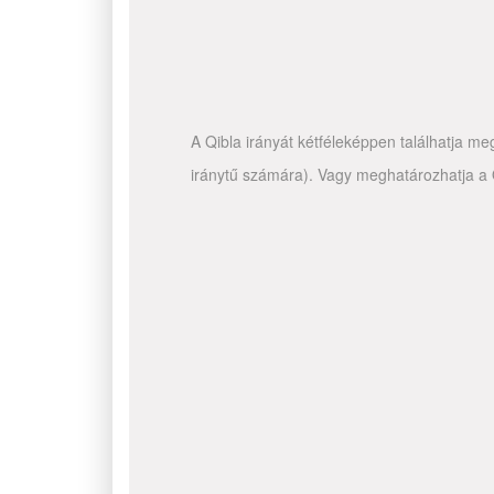
A Qibla irányát kétféleképpen találhatja me
iránytű számára). Vagy meghatározhatja a Q