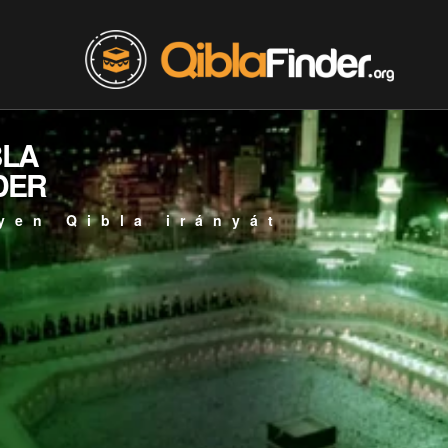
BLA
DER
yen Qibla irányát