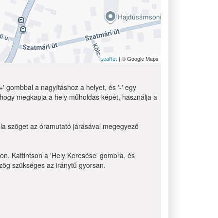
| © Google Maps
Leaflet
' gombbal a nagyításhoz a helyet, és '-' egy
 hogy megkapja a hely műholdas képét, használja a
ibla szöget az óramutató járásával megegyező
non. Kattintson a 'Hely Keresése' gombra, és
 szög szükséges az iránytű gyorsan.