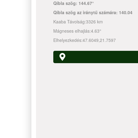
Qibla szög:
144.67°
Qibla szög az iránytű számára:
140.04
Kaaba Távolság:
3326 km
Mágneses elhajlás:
4.63°
Elhelyezkedés:
47.6049
,
21.7597