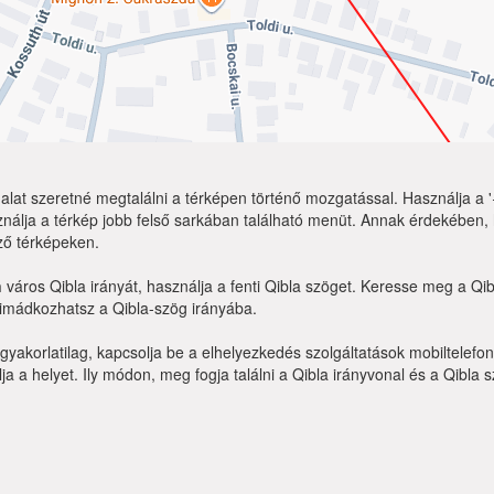
lat szeretné megtalálni a térképen történő mozgatással. Használja a '+
nálja a térkép jobb felső sarkában található menüt. Annak érdekében,
ző térképeken.
n
város Qibla irányát, használja a fenti Qibla szöget. Keresse meg a Q
 imádkozhatsz a Qibla-szög irányába.
yakorlatilag, kapcsolja be a elhelyezkedés szolgáltatások mobiltelefo
a a helyet. Ily módon, meg fogja találni a Qibla irányvonal és a Qibla