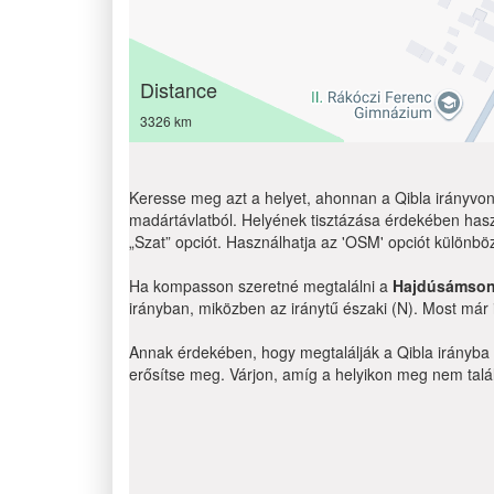
Distance
3326 km
Keresse meg azt a helyet, ahonnan a Qibla irányvona
madártávlatból. Helyének tisztázása érdekében hasz
„Szat” opciót. Használhatja az 'OSM' opciót különbö
Ha kompasson szeretné megtalálni a
Hajdúsámso
irányban, miközben az iránytű északi (N). Most már
Annak érdekében, hogy megtalálják a Qibla irányba g
erősítse meg. Várjon, amíg a helyikon meg nem találj