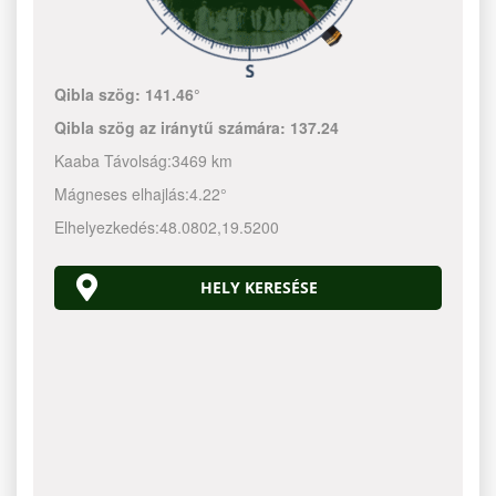
Qibla szög:
141.46°
Qibla szög az iránytű számára:
137.24
Kaaba Távolság:
3469 km
Mágneses elhajlás:
4.22°
Elhelyezkedés:
48.0802
,
19.5200
HELY KERESÉSE