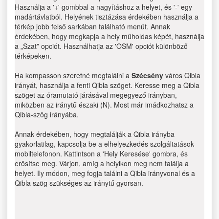
Használja a '+' gombbal a nagyításhoz a helyet, és '-' egy
madártávlatból. Helyének tisztázása érdekében használja a
térkép jobb felső sarkában található menüt. Annak
érdekében, hogy megkapja a hely műholdas képét, használja
a „Szat” opciót. Használhatja az 'OSM' opciót különböző
térképeken.
Ha kompasson szeretné megtalálni a
Szécsény
város Qibla
irányát, használja a fenti Qibla szöget. Keresse meg a Qibla
szöget az óramutató járásával megegyező irányban,
miközben az iránytű északi (N). Most már imádkozhatsz a
Qibla-szög irányába.
Annak érdekében, hogy megtalálják a Qibla irányba
gyakorlatilag, kapcsolja be a elhelyezkedés szolgáltatások
mobiltelefonon. Kattintson a 'Hely Keresése' gombra, és
erősítse meg. Várjon, amíg a helyikon meg nem találja a
helyet. Ily módon, meg fogja találni a Qibla irányvonal és a
Qibla szög szükséges az iránytű gyorsan.