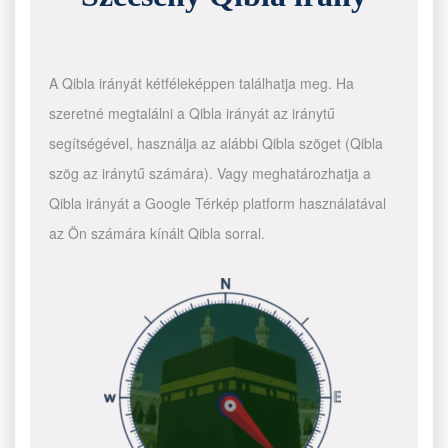
A Qibla irányát kétféleképpen találhatja meg. Ha
szeretné megtalálni a Qibla irányát az iránytű
segítségével, használja az alábbi Qibla szöget (Qibla
szög az iránytű számára). Vagy meghatározhatja a
Qibla irányát a Google Térkép platform használatával
az Ön számára kínált Qibla sorral.