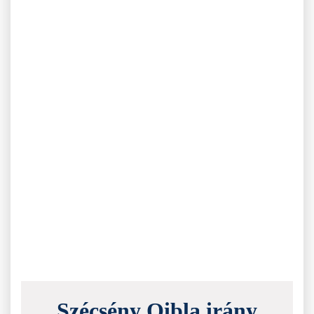
Szécsény Qibla irány