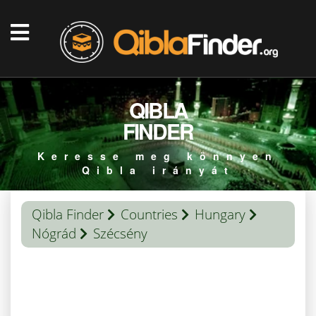
QIBLA
FINDER
Keresse meg könnyen
Qibla irányát
Qibla Finder
Countries
Hungary
Nógrád
Szécsény