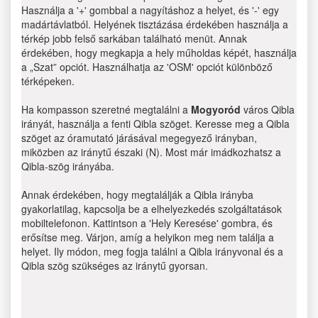
Használja a '+' gombbal a nagyításhoz a helyet, és '-' egy
madártávlatból. Helyének tisztázása érdekében használja a
térkép jobb felső sarkában található menüt. Annak
érdekében, hogy megkapja a hely műholdas képét, használja
a „Szat” opciót. Használhatja az 'OSM' opciót különböző
térképeken.
Ha kompasson szeretné megtalálni a
Mogyoród
város Qibla
irányát, használja a fenti Qibla szöget. Keresse meg a Qibla
szöget az óramutató járásával megegyező irányban,
miközben az iránytű északi (N). Most már imádkozhatsz a
Qibla-szög irányába.
Annak érdekében, hogy megtalálják a Qibla irányba
gyakorlatilag, kapcsolja be a elhelyezkedés szolgáltatások
mobiltelefonon. Kattintson a 'Hely Keresése' gombra, és
erősítse meg. Várjon, amíg a helyikon meg nem találja a
helyet. Ily módon, meg fogja találni a Qibla irányvonal és a
Qibla szög szükséges az iránytű gyorsan.