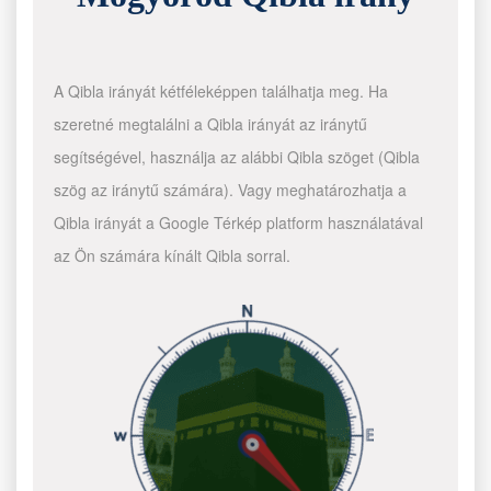
A Qibla irányát kétféleképpen találhatja meg. Ha
szeretné megtalálni a Qibla irányát az iránytű
segítségével, használja az alábbi Qibla szöget (Qibla
szög az iránytű számára). Vagy meghatározhatja a
Qibla irányát a Google Térkép platform használatával
az Ön számára kínált Qibla sorral.