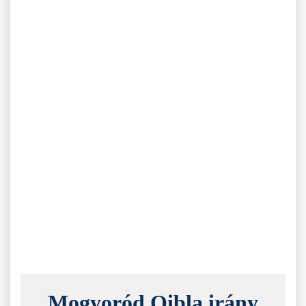
Mogyoród Qibla irány