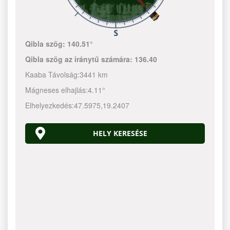
Qibla szög:
140.51°
Qibla szög az iránytű számára:
136.40
Kaaba Távolság:
3441 km
Mágneses elhajlás:
4.11°
Elhelyezkedés:
47.5975
,
19.2407
HELY KERESÉSE