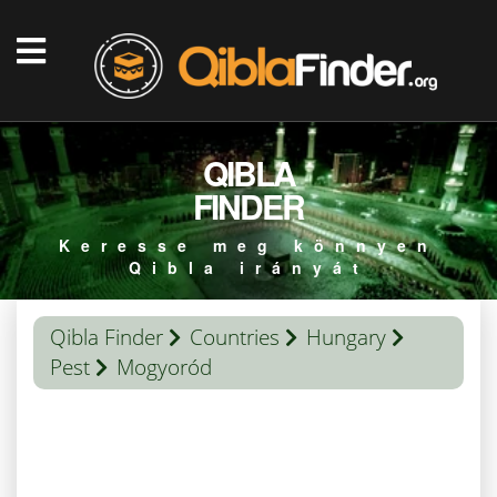
QIBLA
FINDER
Keresse meg könnyen
Qibla irányát
Qibla Finder
Countries
Hungary
Pest
Mogyoród