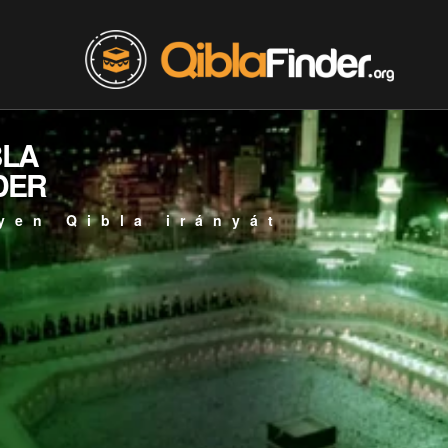
BLA
DER
yen Qibla irányát