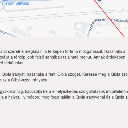
lat szeretné megtalálni a térképen történő mozgatással. Használja a '+
nálja a térkép jobb felső sarkában található menüt. Annak érdekében,
ző térképeken.
 Qibla irányát, használja a fenti Qibla szöget. Keresse meg a Qibla s
tsz a Qibla-szög irányába.
yakorlatilag, kapcsolja be a elhelyezkedés szolgáltatások mobiltelefo
a a helyet. Ily módon, meg fogja találni a Qibla irányvonal és a Qibla