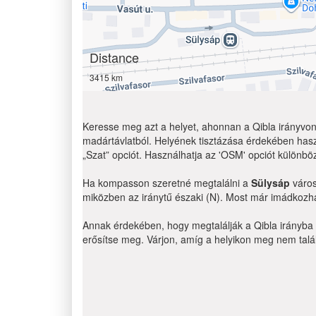
Distance
3415 km
Keresse meg azt a helyet, ahonnan a Qibla irányvona
madártávlatból. Helyének tisztázása érdekében hasz
„Szat” opciót. Használhatja az 'OSM' opciót különbö
Ha kompasson szeretné megtalálni a
Sülysáp
város
miközben az iránytű északi (N). Most már imádkozha
Annak érdekében, hogy megtalálják a Qibla irányba g
erősítse meg. Várjon, amíg a helyikon meg nem találj