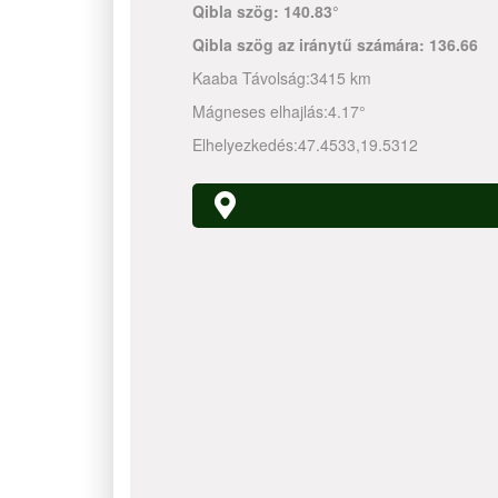
Qibla szög:
140.83°
Qibla szög az iránytű számára:
136.66
Kaaba Távolság:
3415 km
Mágneses elhajlás:
4.17°
Elhelyezkedés:
47.4533
,
19.5312