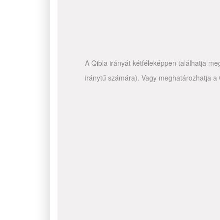
A Qibla irányát kétféleképpen találhatja me
iránytű számára). Vagy meghatározhatja a Q