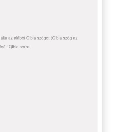
álja az alábbi Qibla szöget (Qibla szög az
ált Qibla sorral.