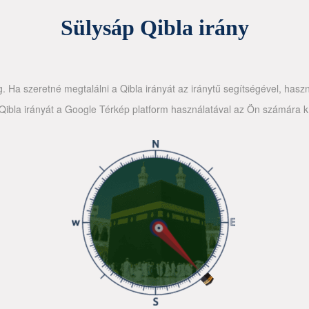
Sülysáp Qibla irány
g. Ha szeretné megtalálni a Qibla irányát az iránytű segítségével, haszn
ibla irányát a Google Térkép platform használatával az Ön számára kín