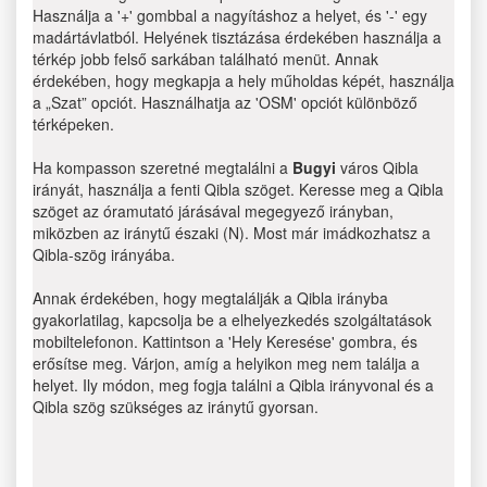
Használja a '+' gombbal a nagyításhoz a helyet, és '-' egy
madártávlatból. Helyének tisztázása érdekében használja a
térkép jobb felső sarkában található menüt. Annak
érdekében, hogy megkapja a hely műholdas képét, használja
a „Szat” opciót. Használhatja az 'OSM' opciót különböző
térképeken.
Ha kompasson szeretné megtalálni a
Bugyi
város Qibla
irányát, használja a fenti Qibla szöget. Keresse meg a Qibla
szöget az óramutató járásával megegyező irányban,
miközben az iránytű északi (N). Most már imádkozhatsz a
Qibla-szög irányába.
Annak érdekében, hogy megtalálják a Qibla irányba
gyakorlatilag, kapcsolja be a elhelyezkedés szolgáltatások
mobiltelefonon. Kattintson a 'Hely Keresése' gombra, és
erősítse meg. Várjon, amíg a helyikon meg nem találja a
helyet. Ily módon, meg fogja találni a Qibla irányvonal és a
Qibla szög szükséges az iránytű gyorsan.