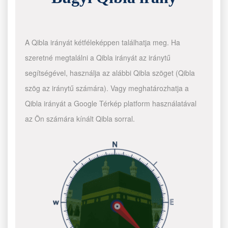
A Qibla irányát kétféleképpen találhatja meg. Ha
szeretné megtalálni a Qibla irányát az iránytű
segítségével, használja az alábbi Qibla szöget (Qibla
szög az iránytű számára). Vagy meghatározhatja a
Qibla irányát a Google Térkép platform használatával
az Ön számára kínált Qibla sorral.