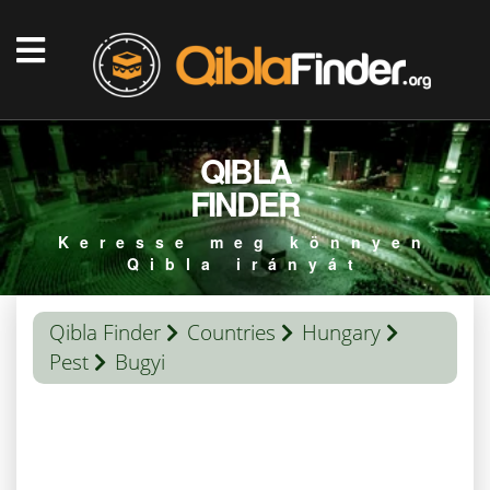
QIBLA
FINDER
Keresse meg könnyen
Qibla irányát
Qibla Finder
Countries
Hungary
Pest
Bugyi