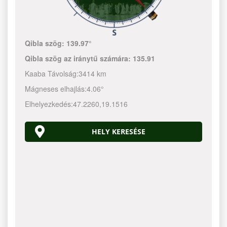
Qibla szög:
139.97°
Qibla szög az iránytű számára:
135.91
Kaaba Távolság:
3414 km
Mágneses elhajlás:
4.06°
Elhelyezkedés:
47.2260
,
19.1516
HELY KERESÉSE