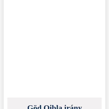
Göd Qibla irány