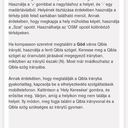
Használja a '+' gombbal a nagyításhoz a helyet, és '-' egy
madártávlatból. Helyének tisztázása érdekében használja a
térkép jobb felső sarkában található menüt. Annak
érdekében, hogy megkapja a hely műholdas képét, használja
a „Szat” opciót. Használhatja az 'OSM' opciót különböző
térképeken.
Ha kompasson szeretné megtalálni a
Göd
város Qibla
irányát, használja a fenti Qibla szöget. Keresse meg a Qibla
szöget az óramutató járásával megegyező irányban,
miközben az iránytű északi (N). Most már imádkozhatsz a
Qibla-szög irányába.
Annak érdekében, hogy megtalálják a Qibla irányba
gyakorlatilag, kapcsolja be a elhelyezkedés szolgáltatások
mobiltelefonon. Kattintson a 'Hely Keresése' gombra, és
erősítse meg. Várjon, amíg a helyikon meg nem találja a
helyet. Ily módon, meg fogja találni a Qibla irányvonal és a
Qibla szög szükséges az iránytű gyorsan.