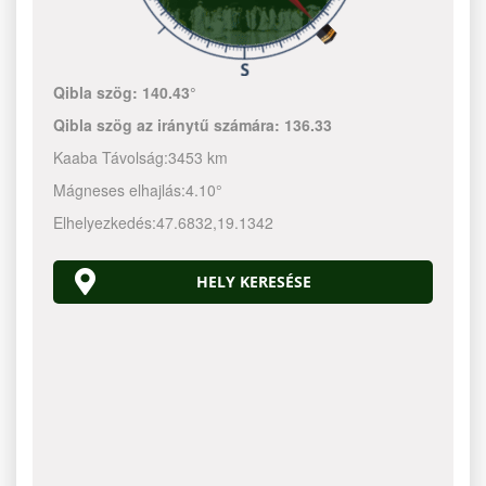
Qibla szög:
140.43°
Qibla szög az iránytű számára:
136.33
Kaaba Távolság:
3453 km
Mágneses elhajlás:
4.10°
Elhelyezkedés:
47.6832
,
19.1342
HELY KERESÉSE