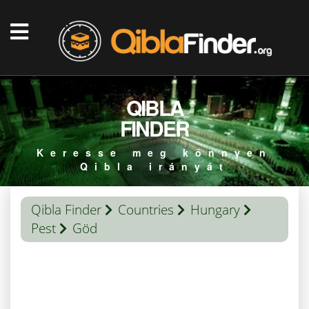
QIBLA
FINDER
Keresse meg könnyen
Qibla irányát
Qibla Finder
Countries
Hungary
Pest
Göd