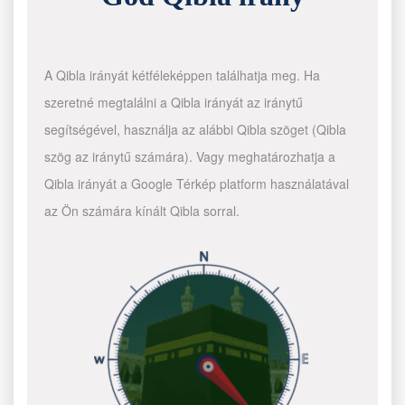
A Qibla irányát kétféleképpen találhatja meg. Ha
szeretné megtalálni a Qibla irányát az iránytű
segítségével, használja az alábbi Qibla szöget (Qibla
szög az iránytű számára). Vagy meghatározhatja a
Qibla irányát a Google Térkép platform használatával
az Ön számára kínált Qibla sorral.